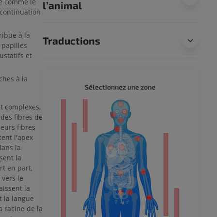
ée comme le
l’animal
 continuation
ribue à la
Traductions
 papilles
ustatifs et
ches à la
CORPS 
Sélectionnez une zone
t complexes,
eur
des fibres de
eurs fibres
tent l'apex
dans la
 du membre
sent la
t en part,
 vers le
issent la
t la langue
a racine de la
 inférieur