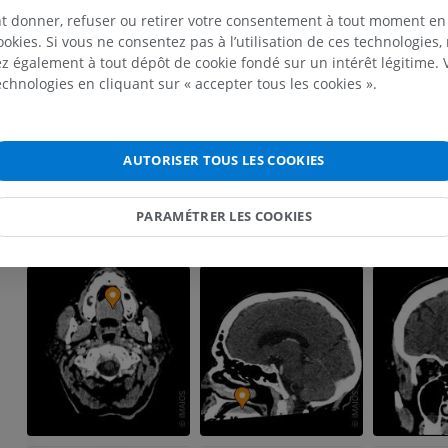
La traduction est incorrecte ?
Artériographie du membre
SIGNALER
t donner, refuser ou retirer votre consentement à tout moment en
supérieur
IRM de l’avant
ookies. Si vous ne consentez pas à l’utilisation de ces technologies
Angiographie
IRM
 également à tout dépôt de cookie fondé sur un intérêt légitime.
GRATUIT
PREMIUM
technologies en cliquant sur « accepter tous les cookies ».
Références
This definition incorporates text from a public domain edition of Gray's Ana
Visible human project
Angioscanner 
Photographies
inférieurs
edition of Gray's Anatomy of the Human Body, published in 1918 – from
TDM
AUTORISER TOUS LES COOKIES
http://www.bartleby.com/107/).
PREMIUM
PREMIUM
PARAMÉTRER LES COOKIES
Galerie
Jambe (artères 
TDM
GRATUIT
Artériographi
inférieurs
Angiographie
GRATUIT