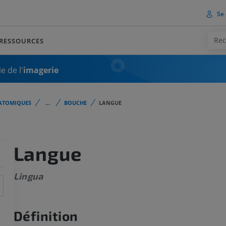
Se 
RESSOURCES
e de l'
imagerie
ATOMIQUES
...
BOUCHE
LANGUE
Langue
Lingua
Définition