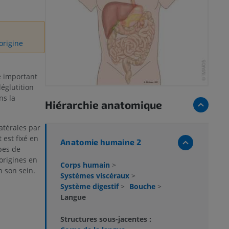
’origine
e important
déglutition
ns la
Hiérarchie anatomique
atérales par
est fixé en
Anatomie humaine 2
pes de
origines en
Corps humain
>
 son sein.
Systèmes viscéraux
>
Système digestif
>
Bouche
>
Langue
Structures sous-jacentes :