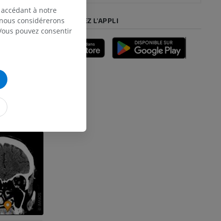
 accédant à notre
-pied
, nous considérerons
TÉLÉCHARGEZ L'APPLI
 Vous pouvez consentir
tomy (20th U.S.
des membres
et os)
e des membres