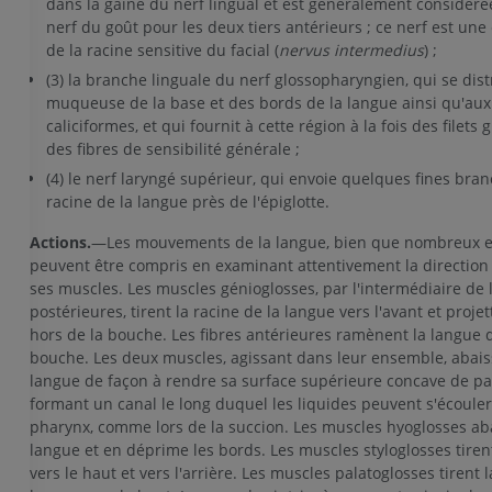
dans la gaine du nerf lingual et est généralement considér
nerf du goût pour les deux tiers antérieurs ; ce nerf est une
de la racine sensitive du facial (
nervus intermedius
) ;
(3) la branche linguale du nerf glossopharyngien, qui se dist
muqueuse de la base et des bords de la langue ainsi qu'aux
caliciformes, et qui fournit à cette région à la fois des filets g
des fibres de sensibilité générale ;
(4) le nerf laryngé supérieur, qui envoie quelques fines bran
MEMBRE SUPÉRIEUR
MEMBRE INFÉRIEUR
racine de la langue près de l'épiglotte.
Actions.
—Les mouvements de la langue, bien que nombreux e
IRM du membre supérieur
Membre inféri
peuvent être compris en examinant attentivement la direction 
IRM
Illustrations
ses muscles. Les muscles génioglosses, par l'intermédiaire de l
PREMIUM
PREMIUM
postérieures, tirent la racine de la langue vers l'avant et projet
hors de la bouche. Les fibres antérieures ramènent la langue 
IRM de l'épaule
Radiographies
bouche. Les deux muscles, agissant dans leur ensemble, abais
IRM
inférieur
langue de façon à rendre sa surface supérieure concave de par
Radiographies
PREMIUM
formant un canal le long duquel les liquides peuvent s'écouler
GRATUIT
pharynx, comme lors de la succion. Les muscles hyoglosses aba
langue et en déprime les bords. Les muscles styloglosses tiren
IRM du poignet
vers le haut et vers l'arrière. Les muscles palatoglosses tirent l
IRM
IRM du membre