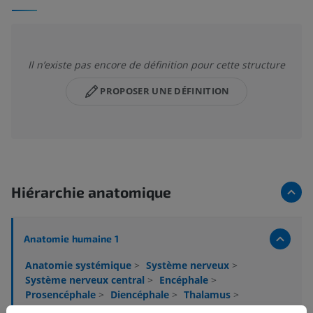
Il n’existe pas encore de définition pour cette structure
PROPOSER UNE DÉFINITION
Hiérarchie anatomique
Anatomie humaine 1
Anatomie systémique
>
Système nerveux
>
Système nerveux central
>
Encéphale
>
Prosencéphale
>
Diencéphale
>
Thalamus
>
Substance blanche du thalamus
>
Lemnisque latéral