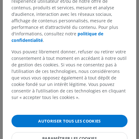
l’expérience utilisateur et/ou de notre offre de
Hiérarchie anatomique
contenus, produits et services, mesure et analyse
d’audience, interaction avec les réseaux sociaux,
affichage de contenus personnalisés, mesure de
Anatomie humaine 2
performance et d’attractivité du contenu. Pour plus
d'informations, consultez notre
politique de
Corps humain
>
Systèmes musculosquelettiques
>
confidentialité
.
Articulations
>
Articulations du membre inférieur
>
Articulations de la partie libre du membre inférieur
>
Vous pouvez librement donner, refuser ou retirer votre
Articulations synoviales de la partie libre du membre
consentement à tout moment en accédant à notre outil
inférieur
>
de gestion des cookies. Si vous ne consentez pas à
Articulations du pied
>
l’utilisation de ces technologies, nous considérerons
Articulations métatarsophalangiennes
>
que vous vous opposez également à tout dépôt de
Articulation métatarsophalangienne de l'hallux
>
cookie fondé sur un intérêt légitime. Vous pouvez
Ligament intersésamoïdien
consentir à l’utilisation de ces technologies en cliquant
sur « accepter tous les cookies ».
Structures sous-jacentes :
Il n'y a aucune structure
sous-jacente
AUTORISER TOUS LES COOKIES
PARAMÉTRER LES COOKIES