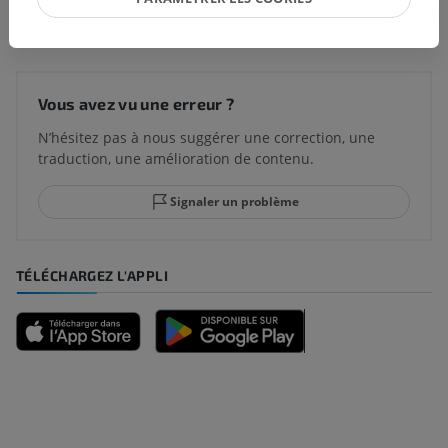
Traductions
Vous avez vu une erreur ?
N’hésitez pas à nous suggérer une correction, une
traduction, une amélioration de contenu.
Signaler un problème
TÉLÉCHARGEZ L'APPLI