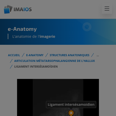
e-Anatomy
L'anatomie de l'
imagerie
ACCUEIL
E-ANATOMY
STRUCTURES ANATOMIQUES
...
ARTICULATION MÉTATARSOPHALANGIENNE DE L'HALLUX
LIGAMENT INTERSÉSAMOÏDIEN