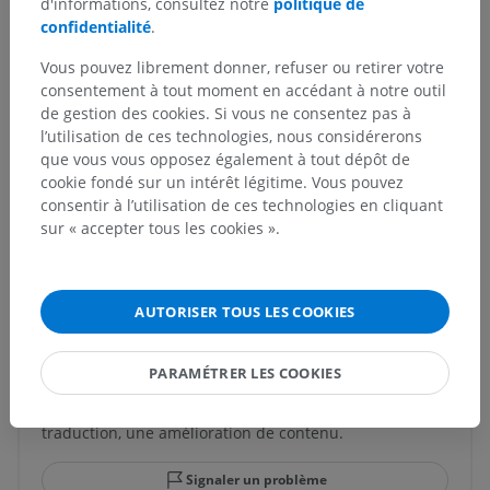
Muscle du tragus
d'informations, consultez notre
politique de
confidentialité
.
Structures sous-jacentes :
Vous pouvez librement donner, refuser ou retirer votre
Muscle de l'incisure terminale
consentement à tout moment en accédant à notre outil
de gestion des cookies. Si vous ne consentez pas à
l’utilisation de ces technologies, nous considérerons
que vous vous opposez également à tout dépôt de
cookie fondé sur un intérêt légitime. Vous pouvez
Anatomie comparée chez l’animal
consentir à l’utilisation de ces technologies en cliquant
sur « accepter tous les cookies ».
Traductions
AUTORISER TOUS LES COOKIES
Vous avez vu une erreur ?
PARAMÉTRER LES COOKIES
N’hésitez pas à nous suggérer une correction, une
traduction, une amélioration de contenu.
Signaler un problème