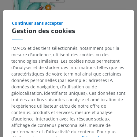
Continuer sans accepter
Gestion des cookies
IMAIOS et des tiers sélectionnés, notamment pour la
mesure d'audience, utilisent des cookies ou des
Hiérarchie anatomique
technologies similaires. Les cookies nous permettent
d’analyser et de stocker des informations telles que les
caractéristiques de votre terminal ainsi que certaines
Anatomie humaine 2
données personnelles (par exemple : adresses IP,
données de navigation, d’utilisation ou de
géolocalisation, identifiants uniques). Ces données sont
Anatomie humaine 1
traitées aux fins suivantes : analyse et amélioration de
l’expérience utilisateur et/ou de notre offre de
contenus, produits et services, mesure et analyse
Neuroanatomie humaine
d’audience, interaction avec les réseaux sociaux,
Organes des sens
>
Organe vestibulocochléaire
>
affichage de contenus personnalisés, mesure de
Oreille externe
>
Muscles auriculaires
>
performance et d’attractivité du contenu. Pour plus