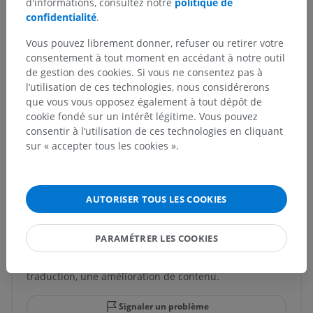
d'informations, consultez notre
politique de
Muscle de l'incisure terminale
confidentialité
.
Vous pouvez librement donner, refuser ou retirer votre
consentement à tout moment en accédant à notre outil
Neuroanatomie humaine
de gestion des cookies. Si vous ne consentez pas à
l’utilisation de ces technologies, nous considérerons
que vous vous opposez également à tout dépôt de
cookie fondé sur un intérêt légitime. Vous pouvez
Anatomie comparée chez l’animal
consentir à l’utilisation de ces technologies en cliquant
sur « accepter tous les cookies ».
Traductions
AUTORISER TOUS LES COOKIES
Vous avez vu une erreur ?
PARAMÉTRER LES COOKIES
N’hésitez pas à nous suggérer une correction, une
traduction, une amélioration de contenu.
Signaler un problème