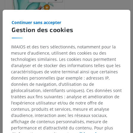
Continuer sans accepter
Gestion des cookies
IMAIOS et des tiers sélectionnés, notamment pour la
mesure d'audience, utilisent des cookies ou des
Hiérarchie anatomique
technologies similaires. Les cookies nous permettent
d’analyser et de stocker des informations telles que les
caractéristiques de votre terminal ainsi que certaines
Anatomie humaine 2
données personnelles (par exemple : adresses IP,
données de navigation, d’utilisation ou de
géolocalisation, identifiants uniques). Ces données sont
Anatomie humaine 1
traitées aux fins suivantes : analyse et amélioration de
l’expérience utilisateur et/ou de notre offre de
Anatomie systémique
>
Organes des sens
>
Oreille
>
contenus, produits et services, mesure et analyse
Oreille externe
>
Muscles auriculaires
>
d’audience, interaction avec les réseaux sociaux,
Muscle du tragus
affichage de contenus personnalisés, mesure de
performance et d’attractivité du contenu. Pour plus
Structures sous-jacentes :