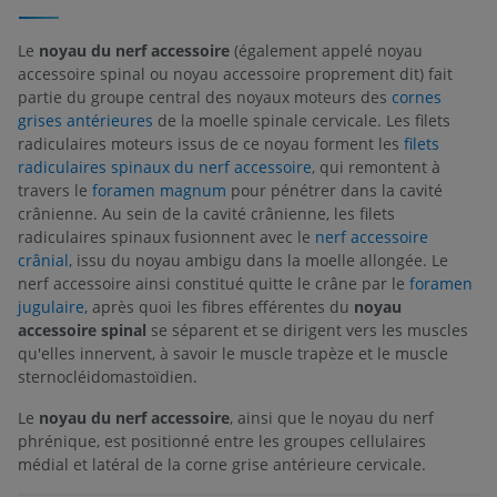
Le
noyau du nerf accessoire
(également appelé noyau
accessoire spinal ou noyau accessoire proprement dit) fait
partie du groupe central des noyaux moteurs des
cornes
grises antérieures
de la moelle spinale cervicale. Les filets
radiculaires moteurs issus de ce noyau forment les
filets
radiculaires spinaux du nerf accessoire
, qui remontent à
travers le
foramen magnum
pour pénétrer dans la cavité
crânienne. Au sein de la cavité crânienne, les filets
radiculaires spinaux fusionnent avec le
nerf accessoire
crânial
, issu du noyau ambigu dans la moelle allongée. Le
nerf accessoire ainsi constitué quitte le crâne par le
foramen
jugulaire
, après quoi les fibres efférentes du
noyau
accessoire spinal
se séparent et se dirigent vers les muscles
qu'elles innervent, à savoir le muscle trapèze et le muscle
sternocléidomastoïdien.
Le
noyau du nerf accessoire
, ainsi que le noyau du nerf
phrénique, est positionné entre les groupes cellulaires
médial et latéral de la corne grise antérieure cervicale.