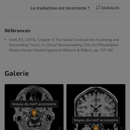
La traduction est incorrecte ?
SIGNALER
Références
Snell, R.S. (2010). ‘Chapter 4: The Spinal Cord and the Ascending and
Descending Tracts’, in
Clinical Neuroanatomy
. (7th ed.) Philadelphia:
Wolters Kluwer Health/Lippincott Williams & Wilkins, pp. 137-142.
Galerie