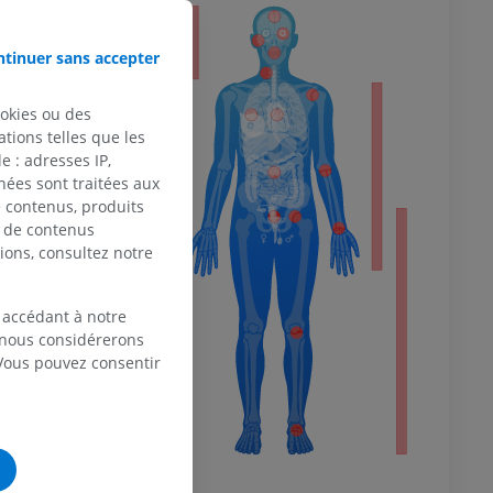
eur
tinuer sans accepter
ookies ou des
 du membre
tions telles que les
 : adresses IP,
nées sont traitées aux
de contenus, produits
e de contenus
ions, consultez notre
 inférieur
 accédant à notre
, nous considérerons
 Vous pouvez consentir