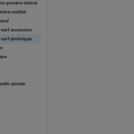
ro-postéro-latéral
Jambe (artères 
stéro-médial
TDM
tral
GRATUIT
nerf accessoire
Artériographi
 nerf phrénique
inférieurs
re
Angiographie
aire
GRATUIT
oelle spinale