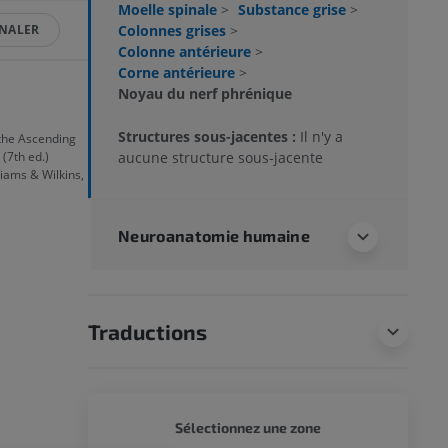
Moelle spinale
>
Substance grise
>
Colonnes grises
>
GNALER
Colonne antérieure
>
Corne antérieure
>
Noyau du nerf phrénique
Structures sous-jacentes :
Il n'y a
 the Ascending
aucune structure sous-jacente
. (7th ed.)
liams & Wilkins,
Neuroanatomie humaine
Traductions
CORPS 
Sélectionnez une zone