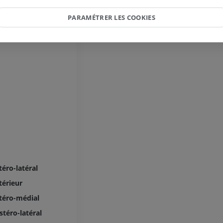
nales
PREMIUM
PARAMÉTRER LES COOKIES
Radiographies du membre
supérieur
Arthroscanner
Radiographies
Arthroscanner
PREMIUM
PREMIUM
Membre supérieur
IRM de la chevi
Illustrations
l'arrière-pied
IRM
PREMIUM
PREMIUM
Artériographie du membre
supérieur
IRM de l’avant
Angiographie
IRM
GRATUIT
PREMIUM
éro-latéral
érieur
Visible human project
Angioscanner 
Photographies
inférieurs
téro-médial
TDM
PREMIUM
téro-latéral
PREMIUM