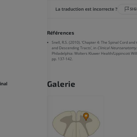
La traduction est incorrecte ?
SI
Références
Snell, R.S. (2010). ‘Chapter 4: The Spinal Cord and
and Descending Tracts’, in
Clinical Neuroanatomy
Philadelphia: Wolters Kluwer Health/Lippincott Wil
pp. 137-142.
Galerie
inal
MEMBRE SUPÉRIEUR
MEMBRE INFÉRIEUR