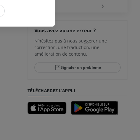
‹
›
 du genou
Vous avez vu une erreur ?
N’hésitez pas à nous suggérer une
correction, une traduction, une
lle et de
amélioration de contenu.
Signaler un problème
-pied
TÉLÉCHARGEZ L'APPLI
des membres