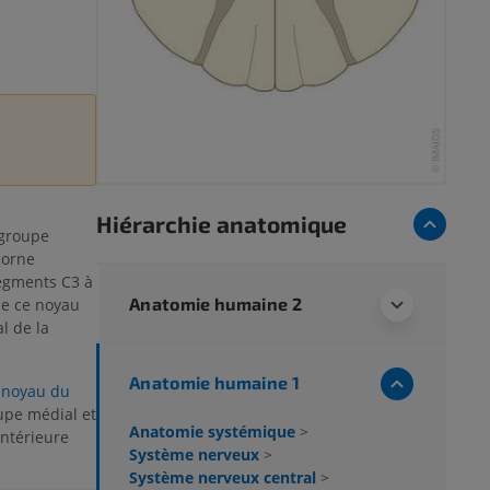
Hiérarchie anatomique
 groupe
corne
segments C3 à
Anatomie humaine 2
de ce noyau
l de la
Anatomie humaine 1
e
noyau du
upe médial et
Anatomie systémique
>
antérieure
Système nerveux
>
Système nerveux central
>