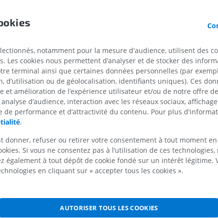
ur
IRM du membre supérieur
Membre inféri
e
ookies
IRM
Illustrations
Con
ervicaux [1-8]
PREMIUM
PREMIUM
 thoraciques [1-12]
électionnés, notamment pour la mesure d'audience, utilisent des c
IRM de l'épaule
Radiographies
s. Les cookies nous permettent d’analyser et de stocker des informa
ombaux [1-5]
IRM
inférieur
otre terminal ainsi que certaines données personnelles (par exemple
raux [1-5]
Radiographies
PREMIUM
 d’utilisation ou de géolocalisation, identifiants uniques). Ces don
GRATUIT
s coccygiens [1-3]
se et amélioration de l’expérience utilisateur et/ou de notre offre 
 analyse d’audience, interaction avec les réseaux sociaux, affichag
IRM du poignet
 de performance et d’attractivité du contenu. Pour plus d'informat
IRM
IRM du membre
tialité
.
IRM
PREMIUM
PREMIUM
t donner, refuser ou retirer votre consentement à tout moment en
ookies. Si vous ne consentez pas à l’utilisation de ces technologies
IRM du coude
IRM
IRM de hanche
 également à tout dépôt de cookie fondé sur un intérêt légitime.
IRM
technologies en cliquant sur « accepter tous les cookies ».
PREMIUM
e
PREMIUM
ure
IRM de la main
IRM
IRM du genou
nales VII-IX
AUTORISER TOUS LES COOKIES
IRM
PREMIUM