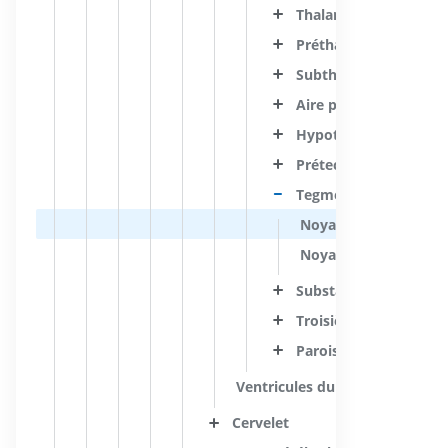
Thalamus
Préthalamus
Subthalamus
Aire pré-optique
Hypothalamus
Prétectum
Tegmentum prérubra
Noyau interstitiel
Noyau éliptique
Substance blanche du
Troisième ventricule
Parois du troisième v
Ventricules du cerveau
Cervelet