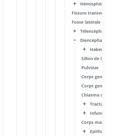
Hémisphère cérébral
Fissure transverse du cerveau
Fosse latérale du cerveau
Télencéphale
Diencéphale
Habenula
Sillon de l'habénula
Pulvinar
Corps geniculé latéral
Corps geniculé médial
Chiasma optique
Tractus optique
Infundibulum de l'hy
Corps mamillaire
Epithalamus