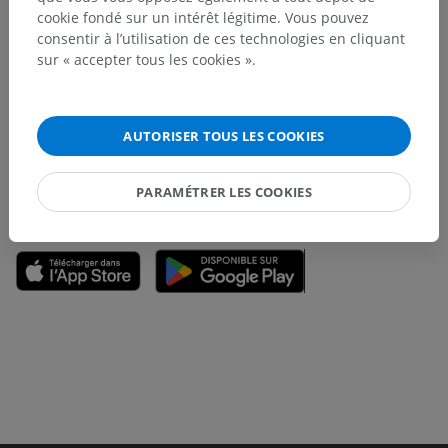
cookie fondé sur un intérêt légitime. Vous pouvez
consentir à l’utilisation de ces technologies en cliquant
Vous avez vu une erreur ?
sur « accepter tous les cookies ».
N’hésitez pas à nous suggérer une correction, une
traduction, une amélioration de contenu.
AUTORISER TOUS LES COOKIES
Signaler un problème
PARAMÉTRER LES COOKIES
TÉLÉCHARGEZ L'APPLI