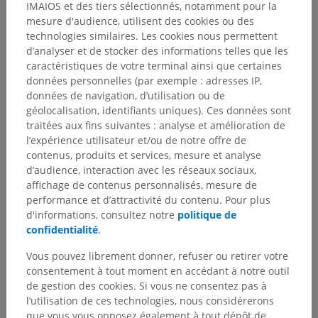
IMAIOS et des tiers sélectionnés, notamment pour la
mesure d'audience, utilisent des cookies ou des
technologies similaires. Les cookies nous permettent
Anatomie humaine 1
d’analyser et de stocker des informations telles que les
Anatomie systémique
>
Système nerveux
>
caractéristiques de votre terminal ainsi que certaines
Système nerveux central
>
Moelle spinale
>
données personnelles (par exemple : adresses IP,
Substance grise
>
Colonnes grises
>
données de navigation, d’utilisation ou de
Colonne antérieure
>
Corne antérieure
>
géolocalisation, identifiants uniques). Ces données sont
Noyau postéro-latéral
traitées aux fins suivantes : analyse et amélioration de
l’expérience utilisateur et/ou de notre offre de
Structures sous-jacentes :
Il n'y a aucune structure
contenus, produits et services, mesure et analyse
sous-jacente
d’audience, interaction avec les réseaux sociaux,
affichage de contenus personnalisés, mesure de
performance et d’attractivité du contenu. Pour plus
d'informations, consultez notre
politique de
Neuroanatomie humaine
confidentialité
.
Vous pouvez librement donner, refuser ou retirer votre
consentement à tout moment en accédant à notre outil
Traductions
de gestion des cookies. Si vous ne consentez pas à
l’utilisation de ces technologies, nous considérerons
que vous vous opposez également à tout dépôt de