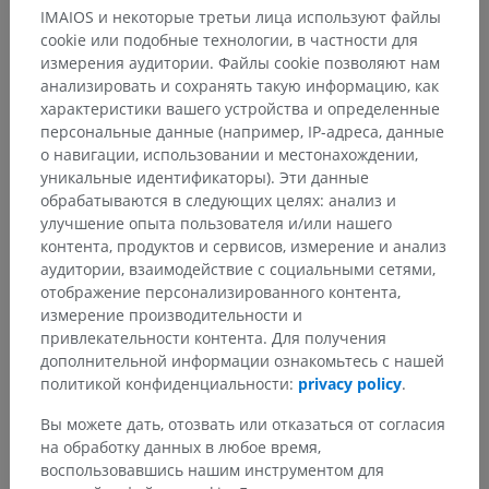
Анатомическая иерархия
IMAIOS и некоторые третьи лица используют файлы
cookie или подобные технологии, в частности для
измерения аудитории. Файлы cookie позволяют нам
Анатомия человека 1
анализировать и сохранять такую информацию, как
характеристики вашего устройства и определенные
Системная анатомия
>
Нервная система
>
персональные данные (например, IP-адреса, данные
Центральная нервная система
>
Спинной мозг
>
о навигации, использовании и местонахождении,
Серое вещество
>
Серые столбы
>
уникальные идентификаторы). Эти данные
Передний столб
>
Передний рог
>
обрабатываются в следующих целях: анализ и
Заднелатеральное ядро
улучшение опыта пользователя и/или нашего
контента, продуктов и сервисов, измерение и анализ
Основные структуры:
Нет анатомических терминов,
аудитории, взаимодействие с социальными сетями,
относящихся к этой части тела
отображение персонализированного контента,
измерение производительности и
привлекательности контента. Для получения
дополнительной информации ознакомьтесь с нашей
Нейроанатомия человека
политикой конфиденциальности:
privacy policy
.
Вы можете дать, отозвать или отказаться от согласия
на обработку данных в любое время,
Переводы
воспользовавшись нашим инструментом для