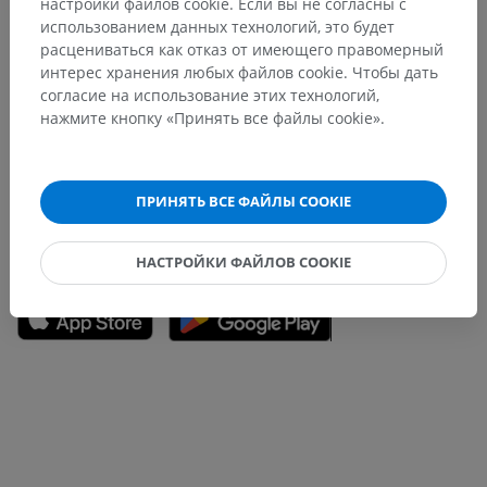
настройки файлов cookie. Если вы не согласны с
использованием данных технологий, это будет
расцениваться как отказ от имеющего правомерный
Заметили ошибку?
интерес хранения любых файлов cookie. Чтобы дать
согласие на использование этих технологий,
Не стесняйтесь предложить поправку, свою версию
нажмите кнопку «Принять все файлы cookie».
перевода или решение по улучшению контента.
Сообщить об ошибке
ПРИНЯТЬ ВСЕ ФАЙЛЫ COOKIE
СКАЧАТЬ ПРИЛОЖЕНИЕ
НАСТРОЙКИ ФАЙЛОВ COOKIE