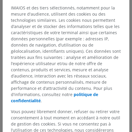
Hiérarchie anatomique
IMAIOS et des tiers sélectionnés, notamment pour la
mesure d'audience, utilisent des cookies ou des
technologies similaires. Les cookies nous permettent
Anatomie humaine 1
d’analyser et de stocker des informations telles que les
caractéristiques de votre terminal ainsi que certaines
Anatomie systémique
>
Système nerveux
>
données personnelles (par exemple : adresses IP,
Système nerveux central
>
Moelle spinale
>
données de navigation, d’utilisation ou de
Substance grise
>
Colonnes grises
>
géolocalisation, identifiants uniques). Ces données sont
Colonne antérieure
>
Corne antérieure
>
traitées aux fins suivantes : analyse et amélioration de
Noyau rétro-postéro-latéral
l’expérience utilisateur et/ou de notre offre de
contenus, produits et services, mesure et analyse
Structures sous-jacentes :
Il n'y a aucune structure
d’audience, interaction avec les réseaux sociaux,
sous-jacente
affichage de contenus personnalisés, mesure de
performance et d’attractivité du contenu. Pour plus
d'informations, consultez notre
politique de
confidentialité
.
Neuroanatomie humaine
Vous pouvez librement donner, refuser ou retirer votre
consentement à tout moment en accédant à notre outil
de gestion des cookies. Si vous ne consentez pas à
Traductions
l’utilisation de ces technologies, nous considérerons