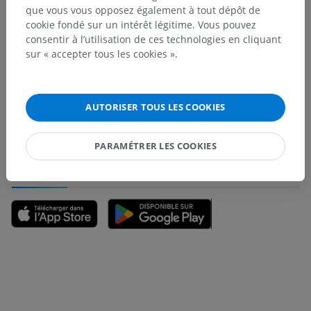
que vous vous opposez également à tout dépôt de
cookie fondé sur un intérêt légitime. Vous pouvez
consentir à l’utilisation de ces technologies en cliquant
sur « accepter tous les cookies ».
Vous avez vu une erreur ?
N’hésitez pas à nous suggérer une correction, une
traduction, une amélioration de contenu.
AUTORISER TOUS LES COOKIES
Signaler un problème
PARAMÉTRER LES COOKIES
TÉLÉCHARGEZ L'APPLI