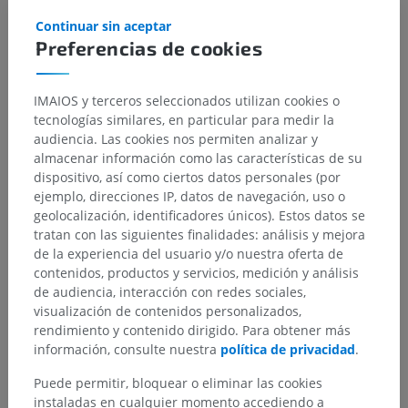
Continuar sin aceptar
Preferencias de cookies
IMAIOS y terceros seleccionados utilizan cookies o
Jerarquía anatómica
tecnologías similares, en particular para medir la
audiencia. Las cookies nos permiten analizar y
almacenar información como las características de su
Anatomía humana 1
dispositivo, así como ciertos datos personales (por
ejemplo, direcciones IP, datos de navegación, uso o
Anatomía sistémica
>
Sistema nervioso
>
geolocalización, identificadores únicos). Estos datos se
Sistema nervioso central
>
Médula espinal
>
tratan con las siguientes finalidades: análisis y mejora
Sustancia gris
>
Columnas grises
>
de la experiencia del usuario y/o nuestra oferta de
Columna anterior; Columna ventral
>
contenidos, productos y servicios, medición y análisis
Asta anterior; Asta ventral
>
de audiencia, interacción con redes sociales,
Núcleo retroposterolateral; Núcleo Retrodorsal
visualización de contenidos personalizados,
lateral n
rendimiento y contenido dirigido. Para obtener más
información, consulte nuestra
política de privacidad
.
Estructuras subyacentes:
No hay estructuras
subyacentes correspondientes para esta parte
Puede permitir, bloquear o eliminar las cookies
anatómica
instaladas en cualquier momento accediendo a