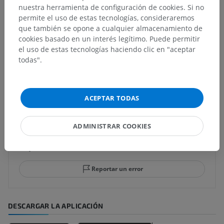
nuestra herramienta de configuración de cookies. Si no
permite el uso de estas tecnologías, consideraremos
que también se opone a cualquier almacenamiento de
Neuroanatomía humana
cookies basado en un interés legítimo. Puede permitir
el uso de estas tecnologías haciendo clic en "aceptar
todas".
Traducciones
ACEPTAR TODAS
¿Ha detectado un error?
ADMINISTRAR COOKIES
No dude en sugerir una corrección, traducción o
mejora de contenido.
Reportar un error
DESCARGAR LA APLICACIÓN