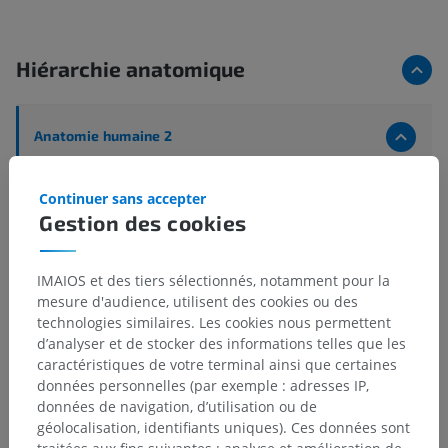
Hiérarchie anatomique
Anatomie humaine 2
Corps humain
>
Systèmes musculosquelettiques
>
Système squelettique
>
Os
>
Os court
Continuer sans accepter
Gestion des cookies
Structures sous-jacentes :
Il n'y a aucune structure
sous-jacente
IMAIOS et des tiers sélectionnés, notamment pour la
mesure d'audience, utilisent des cookies ou des
technologies similaires. Les cookies nous permettent
Anatomie humaine 1
d’analyser et de stocker des informations telles que les
caractéristiques de votre terminal ainsi que certaines
données personnelles (par exemple : adresses IP,
données de navigation, d’utilisation ou de
Anatomie comparée chez l’animal
géolocalisation, identifiants uniques). Ces données sont