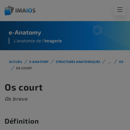
e-Anatomy
L'anatomie de l'
imagerie
ACCUEIL
E-ANATOMY
STRUCTURES ANATOMIQUES
...
OS
OS COURT
Os court
Os breve
Définition