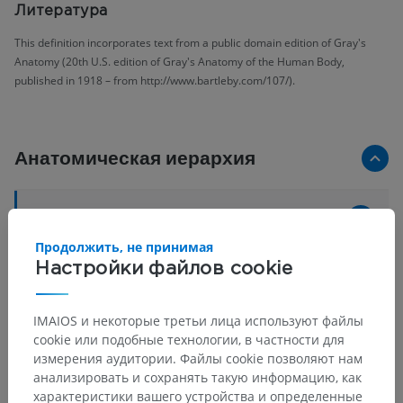
Литература
This definition incorporates text from a public domain edition of Gray's
Anatomy (20th U.S. edition of Gray's Anatomy of the Human Body,
published in 1918 – from http://www.bartleby.com/107/).
Анатомическая иерархия
Анатомия человека 2
Продолжить, не принимая
Человеческое тело
>
Настройки файлов cookie
Systemata musculoskeletalia
>
Systema skeletale
>
Кости
>
Короткая кость
IMAIOS и некоторые третьи лица используют файлы
Основные структуры:
Нет анатомических терминов,
cookie или подобные технологии, в частности для
относящихся к этой части тела
измерения аудитории. Файлы cookie позволяют нам
анализировать и сохранять такую информацию, как
характеристики вашего устройства и определенные