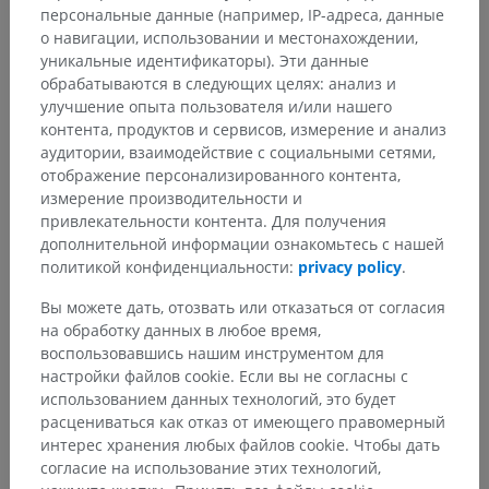
Анатомия человека 1
персональные данные (например, IP-адреса, данные
о навигации, использовании и местонахождении,
уникальные идентификаторы). Эти данные
обрабатываются в следующих целях: анализ и
Сравнительная анатомия
улучшение опыта пользователя и/или нашего
контента, продуктов и сервисов, измерение и анализ
животных
аудитории, взаимодействие с социальными сетями,
отображение персонализированного контента,
измерение производительности и
Переводы
привлекательности контента. Для получения
дополнительной информации ознакомьтесь с нашей
политикой конфиденциальности:
privacy policy
.
Вы можете дать, отозвать или отказаться от согласия
Заметили ошибку?
на обработку данных в любое время,
воспользовавшись нашим инструментом для
Не стесняйтесь предложить поправку, свою версию
настройки файлов cookie. Если вы не согласны с
перевода или решение по улучшению контента.
использованием данных технологий, это будет
расцениваться как отказ от имеющего правомерный
Сообщить об ошибке
интерес хранения любых файлов cookie. Чтобы дать
согласие на использование этих технологий,