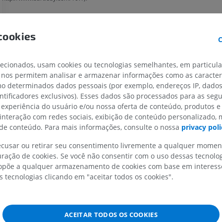
MEMBRO SUPERIOR
MEMBRO INFERIOR
cookies
C
IRM do membro superior
Membro inferi
IRM
Ilustrações
lecionados, usam cookies ou tecnologias semelhantes, em particul
 nos permitem analisar e armazenar informações como as caracterí
PREMIUM
PREMIUM
omo determinados dados pessoais (por exemplo, endereços IP, dado
entificadores exclusivos). Esses dados são processados para as segu
IRM do ombro
Radiografias 
 experiência do usuário e/ou nossa oferta de conteúdo, produtos e
IRM
inferior
 interação com redes sociais, exibição de conteúdo personalizado,
Radiografias
PREMIUM
e conteúdo. Para mais informações, consulte o nossa
privacy poli
GRÁTIS
recusar ou retirar seu consentimento livremente a qualquer mome
IRM do carpo
ração de cookies. Se você não consentir com o uso dessas tecnolo
IRM
IRM do membro
IRM
põe a qualquer armazenamento de cookies com base em interesse
PREMIUM
s tecnologias clicando em "aceitar todos os cookies".
PREMIUM
IRM do cotovelo
IRM
Ressonância m
quadril
ACEITAR TODOS OS COOKIES
PREMIUM