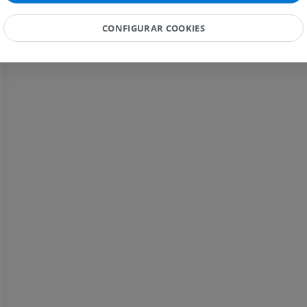
IRM
PREMIUM
IRM da mão
CONFIGURAR COOKIES
IRM
IRM do joelho
PREMIUM
IRM
PREMIUM
Radiografias do membro
superior
Radiografias
Artrografia do 
Artrografia CT
PREMIUM
PREMIUM
Membro superior
Ilustrações
IRM do torneze
retropé
PREMIUM
IRM
PREMIUM
Arteriografia do membro
superior
Angiografia
Antepé IRM
IRM
GRÁTIS
PREMIUM