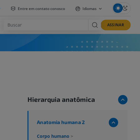
r
Entre em contato conosco
Idiomas
ASSINAR
Hierarquia anatômica
Anatomia humana 2
Corpo humano
>