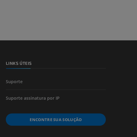
dade inferior
 e ossos)
LINKS ÚTEIS
 dos membros
Suporte
Suporte assinatura por IP
ENCONTRE SUA SOLUÇÃO