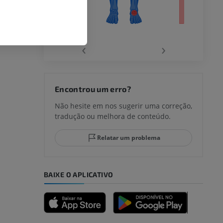
‹
›
joelho
Encontrou um erro?
Não hesite em nos sugerir uma correção,
tradução ou melhora de conteúdo.
lo e do
Relatar um problema
BAIXE O APLICATIVO