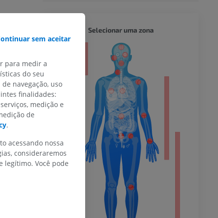
CORPO 
Selecionar uma zona
ontinuar sem aceitar
or
ar para medir a
sticas do seu
s de navegação, uso
intes finalidades:
do membro
 serviços, medição e
 medição de
cy
.
nto acessando nossa
gias, consideraremos
 inferior
 legítimo. Você pode
agnética do