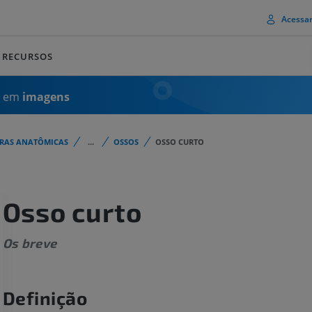
Acessa
RECURSOS
a em
imagens
URAS ANATÔMICAS
...
OSSOS
OSSO CURTO
Osso curto
Os breve
Definição