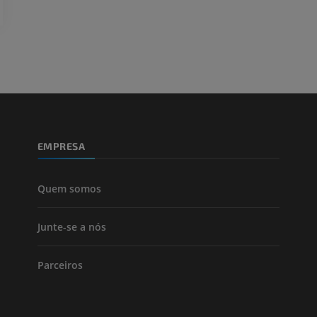
Visible Human Project
Fotografia
CTA da extremi
TC
PREMIUM
PREMIUM
Perna (artérias
TC
GRÁTIS
EMPRESA
Arteriografia
inferiores
Angiografia
Quem somos
GRÁTIS
Junte-se a nós
Parceiros