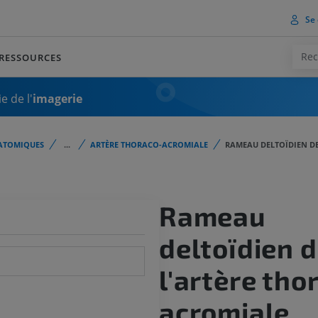
Se 
RESSOURCES
e de l'
imagerie
ATOMIQUES
...
ARTÈRE THORACO-ACROMIALE
RAMEAU DELTOÏDIEN D
Rameau
deltoïdien 
l'artère tho
acromiale