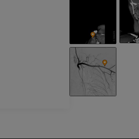
TDM
GRATUIT
Artériographi
inférieurs
Angiographie
GRATUIT