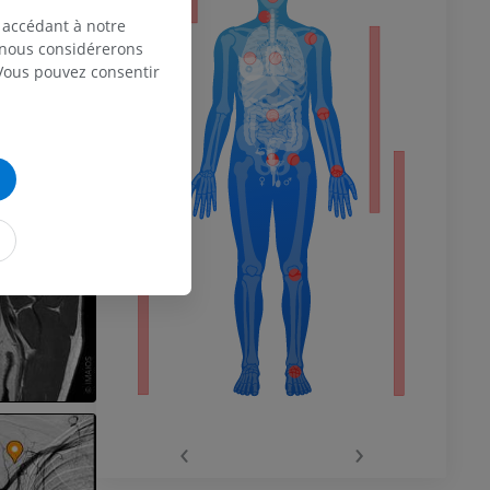
 accédant à notre
, nous considérerons
 Vous pouvez consentir
 du membre
 inférieur
‹
›