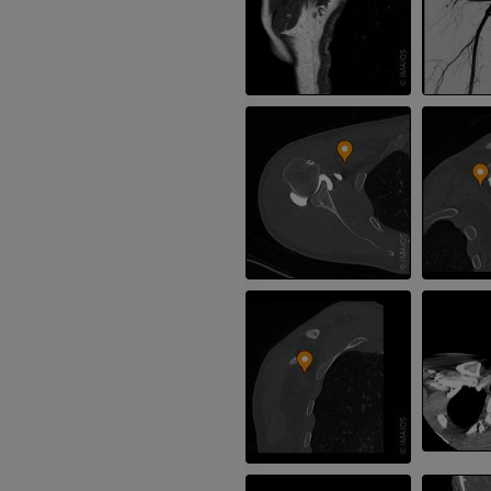
supérieur
Arthroscanner
Radiographies
Arthroscanner
PREMIUM
PREMIUM
Membre supérieur
IRM de la chevi
Illustrations
l'arrière-pied
IRM
PREMIUM
PREMIUM
Artériographie du membre
supérieur
IRM de l’avant
Angiographie
IRM
GRATUIT
PREMIUM
Visible human project
Angioscanner 
Photographies
inférieurs
TDM
PREMIUM
PREMIUM
Jambe (artères 