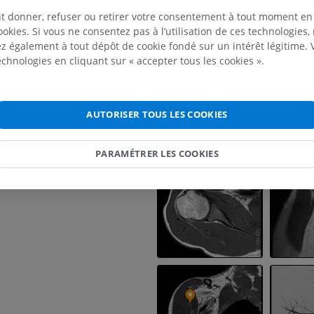
Galerie
dien de l'artère thoraco-acromiale
PREMIUM
PREMIUM
t donner, refuser ou retirer votre consentement à tout moment en
raux de l'artère thoraco-acromiale
ookies. Si vous ne consentez pas à l’utilisation de ces technologies
atérale
 également à tout dépôt de cookie fondé sur un intérêt légitime.
IRM de l'épaule
Radiographies
technologies en cliquant sur « accepter tous les cookies ».
IRM
inférieur
re
Radiographies
PREMIUM
 antérieure de l'humérus
GRATUIT
 postérieure de l'humérus
AUTORISER TOUS LES COOKIES
IRM du poignet
IRM
IRM du membre
IRM
PREMIUM
PARAMÉTRER LES COOKIES
PREMIUM
IRM du coude
IRM
IRM de hanche
IRM
PREMIUM
PREMIUM
IRM de la main
IRM
IRM du genou
IRM
PREMIUM
PREMIUM
Radiographies du membre