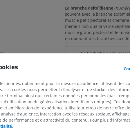
La
branche deltoïdienne
(
huméra
souvent avec la branche acromiale
muscle petit pectoral et chemine
même sillon que la veine céphali
muscle grand pectoral et le muscl
en donnant des branches aux de
La traduction est incorre
ne
SIGNALER
ookies
Con
Références
électionnés, notamment pour la mesure d'audience, utilisent des c
res de l'artère axillaire
s. Les cookies nous permettent d’analyser et de stocker des informa
This definition incorporates text from a
otre terminal ainsi que certaines données personnelles (par exemple
supérieure
edition of Gray's Anatomy (20th U.S. edit
 d’utilisation ou de géolocalisation, identifiants uniques). Ces don
omiale
Anatomy of the Human Body, published 
se et amélioration de l’expérience utilisateur et/ou de notre offre 
MEMBRE SUPÉRIEUR
MEMBRE INFÉRIEUR
http://www.bartleby.com/107/).
 analyse d’audience, interaction avec les réseaux sociaux, affichag
al de l'artère thoraco-acromiale
 de performance et d’attractivité du contenu. Pour plus d'informat
laire de l'artère thoraco-acromiale
IRM du membre supérieur
Membre inféri
tialité
.
IRM
Illustrations