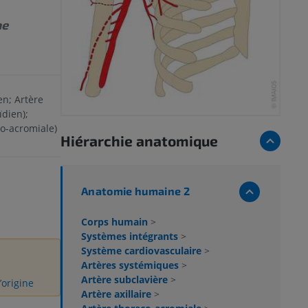
ae
n; Artère
dien);
o-acromiale)
Hiérarchie anatomique
Anatomie humaine 2
Corps humain
>
Systèmes intégrants
>
Système cardiovasculaire
>
Artères systémiques
>
Artère subclavière
>
’origine
Artère axillaire
>