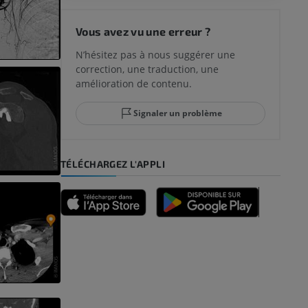
 du genou
Vous avez vu une erreur ?
N’hésitez pas à nous suggérer une
correction, une traduction, une
lle et de
amélioration de contenu.
Signaler un problème
-pied
TÉLÉCHARGEZ L'APPLI
des membres
et os)