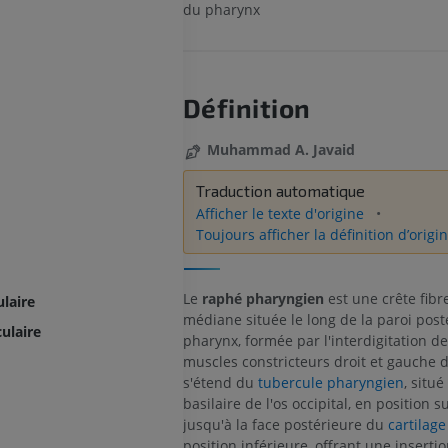
du pharynx
Définition
Muhammad A. Javaid
Traduction automatique
Afficher le texte d'origine
Toujours afficher la définition d’origi
Le
raphé pharyngien
est une crête fibr
laire
médiane située le long de la paroi post
ulaire
pharynx, formée par l'interdigitation de
muscles constricteurs droit et gauche d
s'étend du
tubercule pharyngien
, situé
basilaire de l'os occipital, en position s
jusqu'à la face postérieure du
cartilage
position inférieure, offrant une insert