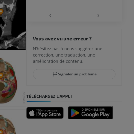
‹
›
 du genou
Vous avez vu une erreur ?
N’hésitez pas à nous suggérer une
correction, une traduction, une
lle et de
amélioration de contenu.
Signaler un problème
-pied
TÉLÉCHARGEZ L'APPLI
des membres