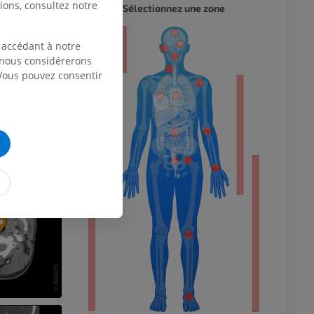
ions, consultez notre
CORPS 
Sélectionnez une zone
eur
 accédant à notre
, nous considérerons
 Vous pouvez consentir
 du membre
 inférieur