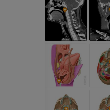
IRM
IRM du genou
IRM
PREMIUM
PREMIUM
Radiographies du membre
supérieur
Arthroscanner
Radiographies
Arthroscanner
PREMIUM
PREMIUM
Membre supérieur
IRM de la chevi
Illustrations
l'arrière-pied
IRM
PREMIUM
PREMIUM
Artériographie du membre
supérieur
IRM de l’avant
Angiographie
IRM
GRATUIT
PREMIUM
Visible human project
Angioscanner 
Photographies
inférieurs
TDM
PREMIUM