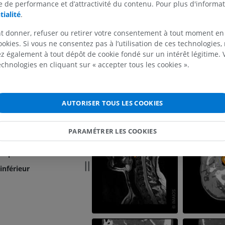
r inférieur du pharynx
 de performance et d’attractivité du contenu. Pour plus d'informat
MEMBRE SUPÉRIEUR
MEMBRE INFÉRIEUR
Galerie
tialité
.
ngien
IRM du membre supérieur
Membre inféri
t donner, refuser ou retirer votre consentement à tout moment en
aryngien
IRM
Illustrations
ookies. Si vous ne consentez pas à l’utilisation de ces technologies
PREMIUM
PREMIUM
 également à tout dépôt de cookie fondé sur un intérêt légitime.
technologies en cliquant sur « accepter tous les cookies ».
IRM de l'épaule
Radiographies
IRM
inférieur
laire
Radiographies
PREMIUM
AUTORISER TOUS LES COOKIES
sculaire
GRATUIT
usculaire
IRM du poignet
PARAMÉTRER LES COOKIES
IRM
IRM du membre
culaire
IRM
PREMIUM
supérieur
PREMIUM
nférieur
IRM du coude
IRM
IRM de hanche
IRM
PREMIUM
PREMIUM
IRM de la main