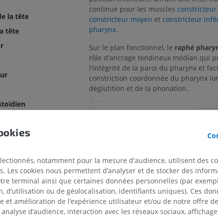
continue pour les muscles
constricteur
e la tête
constricteur moyen
et
constricteur infé
pharynx
.
a tête
r
Sur le plan fonctionnel, le
raphé phary
rôle d'ancrage tendineux médian qui p
l'intégrité de la paroi du pharynx et faci
eur
constriction coordonnée du pharynx lor
déglutition et de la phonation.
toïdien
La traduction est incorrecte ?
S
s
ookies
Con
Références
électionnés, notamment pour la mesure d'audience, utilisent des c
Gray, H. (2016)
Gray’s Anatomy: The Anatomi
s. Les cookies nous permettent d’analyser et de stocker des informa
dibulaire
Clinical Practice
. 41st edn. Edited by S. Stand
otre terminal ainsi que certaines données personnelles (par exemple
Elsevier. Chapter 34: Pharynx, pp. 580-582.
 d’utilisation ou de géolocalisation, identifiants uniques). Ces don
r supérieur du pharynx
se et amélioration de l’expérience utilisateur et/ou de notre offre 
ur moyen du pharynx
 analyse d’audience, interaction avec les réseaux sociaux, affichag