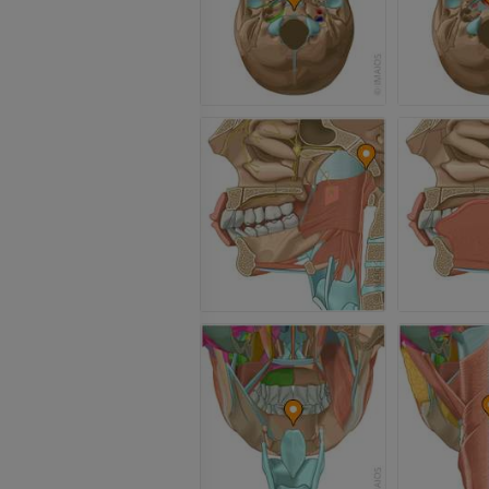
PREMIUM
Jambe (artères 
TDM
GRATUIT
Artériographi
inférieurs
Angiographie
GRATUIT