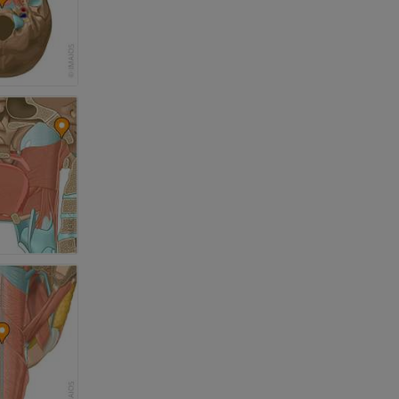
et os)
e des membres