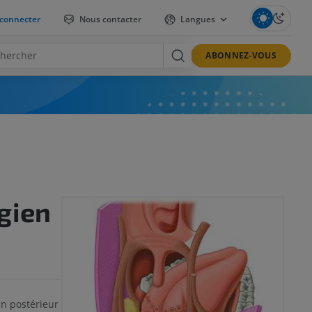
connecter
Nous contacter
Langues
ABONNEZ-VOUS
gien
 postérieur