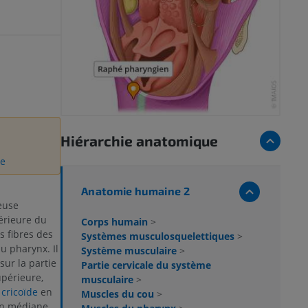
Hiérarchie anatomique
ne
Anatomie humaine 2
euse
érieure du
Corps humain
>
s fibres des
Systèmes musculosquelettiques
>
u pharynx. Il
Système musculaire
>
 sur la partie
Partie cervicale du système
upérieure,
musculaire
>
 cricoïde
en
Muscles du cou
>
ion médiane