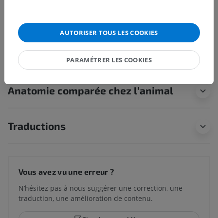
Récessus costomédiastinal
Récessus phrénicomédiastinal
AUTORISER TOUS LES COOKIES
Récessus vertébromédiastinal
PARAMÉTRER LES COOKIES
Anatomie comparée chez l’animal
Traductions
Vous avez vu une erreur ?
N’hésitez pas à nous suggérer une correction, une
traduction, une amélioration de contenu.