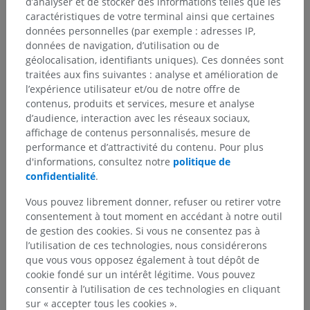
d’analyser et de stocker des informations telles que les
caractéristiques de votre terminal ainsi que certaines
données personnelles (par exemple : adresses IP,
données de navigation, d’utilisation ou de
géolocalisation, identifiants uniques). Ces données sont
traitées aux fins suivantes : analyse et amélioration de
l’expérience utilisateur et/ou de notre offre de
contenus, produits et services, mesure et analyse
d’audience, interaction avec les réseaux sociaux,
affichage de contenus personnalisés, mesure de
Hiérarchie anatomique
performance et d’attractivité du contenu. Pour plus
d'informations, consultez notre
politique de
confidentialité
.
Anatomie humaine 2
Vous pouvez librement donner, refuser ou retirer votre
consentement à tout moment en accédant à notre outil
Anatomie humaine 1
de gestion des cookies. Si vous ne consentez pas à
l’utilisation de ces technologies, nous considérerons
Anatomie systémique
>
Cavité thoracique
>
que vous vous opposez également à tout dépôt de
Cavité pleurale
>
Récessus pleuraux
cookie fondé sur un intérêt légitime. Vous pouvez
consentir à l’utilisation de ces technologies en cliquant
Structures sous-jacentes :
sur « accepter tous les cookies ».
Récessus costodiaphragmatique