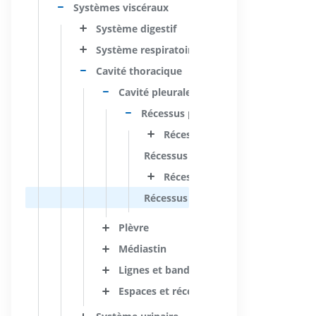
Systèmes viscéraux
Système digestif
Système respiratoire
Cavité thoracique
Cavité pleurale
Récessus pleuraux
Récessus costodiaphragmatiqu
Récessus costomédiastinal
Récessus phrénicomédiastinal
Récessus vertébromédiastinal
Plèvre
Médiastin
Lignes et bandes médiastinales
Espaces et récessus médiastinaux