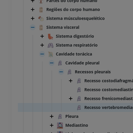
Partes do corpo humano
Regiões do corpo humano
Sistema músculoesquelético
Sistema visceral
Sistema digestório
Sistema respiratório
Cavidade torácica
Cavidade pleural
Recessos pleurais
Recesso costodiafragmá
Recesso costomediastin
Recesso frenicomediast
Recesso vertebromedias
Pleura
Mediastino