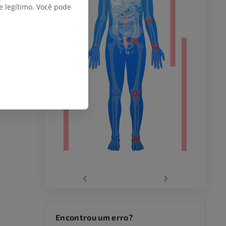
do membro
 legítimo. Você pode
 inferior
agnética do
‹
›
joelho
Encontrou um erro?