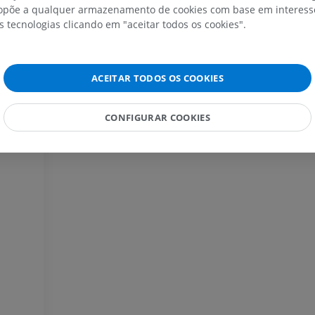
IRM do ombro
Radiografias 
põe a qualquer armazenamento de cookies com base em interesse
IRM
inferior
s tecnologias clicando em "aceitar todos os cookies".
Radiografias
PREMIUM
GRÁTIS
IRM do carpo
ACEITAR TODOS OS COOKIES
IRM
IRM do membro
IRM
PREMIUM
PREMIUM
CONFIGURAR COOKIES
IRM do cotovelo
IRM
Ressonância m
quadril
PREMIUM
IRM
PREMIUM
IRM da mão
IRM
IRM do joelho
PREMIUM
IRM
PREMIUM
Radiografias do membro
superior
Radiografias
Artrografia do 
Artrografia CT
PREMIUM