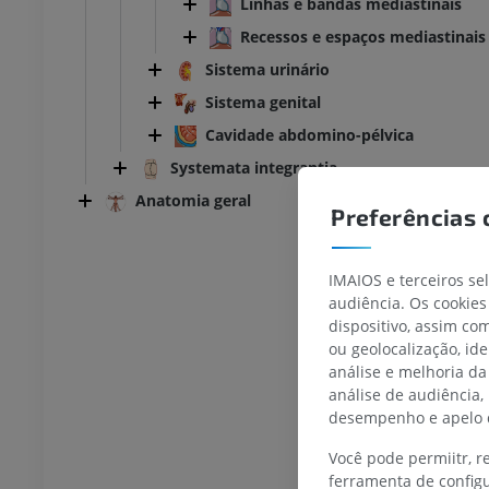
Linhas e bandas mediastinais
Recessos e espaços mediastinais
Sistema urinário
Sistema genital
Cavidade abdomino-pélvica
Systemata integrantia
Anatomia geral
Preferências 
IMAIOS e terceiros se
audiência. Os cookies
dispositivo, assim c
TARSO-PÉ
ou geolocalização, id
análise e melhoria da
joelho
IRM do tornozelo
análise de audiência,
IRM
desempenho e apelo d
UM
PREMIUM
Você pode permiitr, 
ferramenta de configu