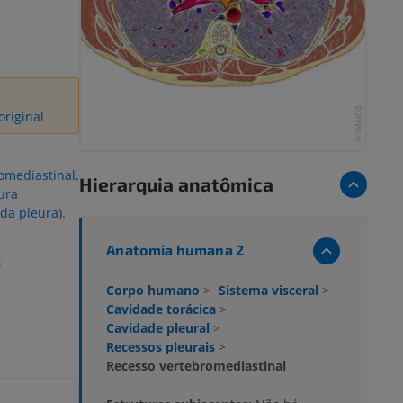
original
omediastinal
,
Hierarquia anatômica
ura
 da pleura
).
Anatomia humana 2
Corpo humano
>
Sistema visceral
>
Cavidade torácica
>
Cavidade pleural
>
Recessos pleurais
>
Recesso vertebromediastinal