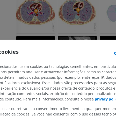
cookies
C
lecionados, usam cookies ou tecnologias semelhantes, em particul
 nos permitem analisar e armazenar informações como as caracterí
omo determinados dados pessoais (por exemplo, endereços IP, dado
MEMBRO SUPERIOR
MEMBRO INFERIOR
entificadores exclusivos). Esses dados são processados para as segu
 experiência do usuário e/ou nossa oferta de conteúdo, produtos e
IRM do membro superior
Membro inferi
 interação com redes sociais, exibição de conteúdo personalizado,
IRM
Ilustrações
e conteúdo. Para mais informações, consulte o nossa
privacy poli
PREMIUM
PREMIUM
recusar ou retirar seu consentimento livremente a qualquer mome
ração de cookies. Se você não consentir com o uso dessas tecnolo