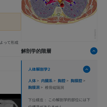
よって形成
解剖学的階層
人体解剖学2
人体
>
内臓系
>
胸腔
>
胸膜腔
>
胸膜洞
>
椎骨縦隔洞
この解剖学的部位には下
下位構造：
位構造がありません