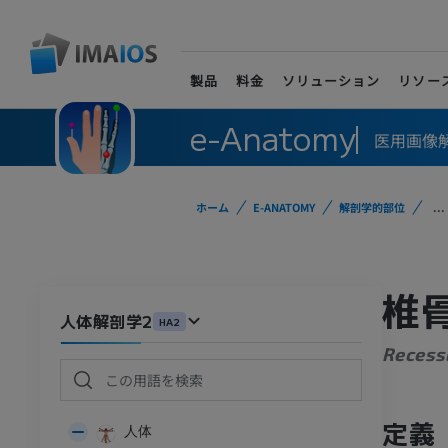
製品
料金
ソリューション
リソー
e-Anatomy
医用画像
ホーム
E-ANATOMY
解剖学的部位
...
椎
人体解剖学2
HA2
Recess
定義
人体