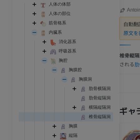
人体の体部
Antoi
人体の部位
筋骨格系
自動翻
原文を
内臓系
消化器系
呼吸器系
椎骨縦隔
胸腔
される
肋
胸膜腔
胸膜洞
肋骨横隔洞
肋骨縦隔洞
ギャ
横隔縦隔洞
椎骨縦隔洞
胸膜
縦隔