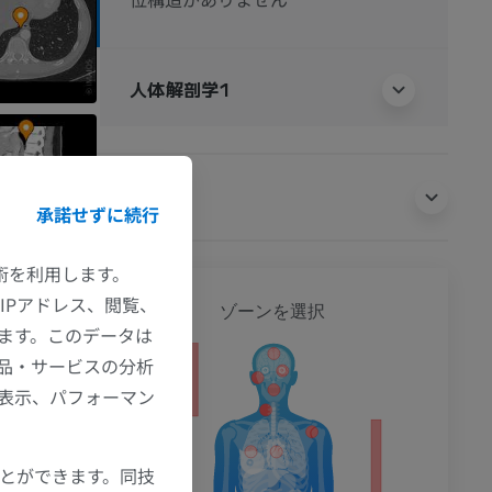
人体解剖学1
翻訳
承諾せずに続行
技術を利用します。
全身
IPアドレス、閲覧、
ゾーンを選択
ます。このデータは
品・サービスの分析
ション
の表示、パフォーマン
ことができます。同技