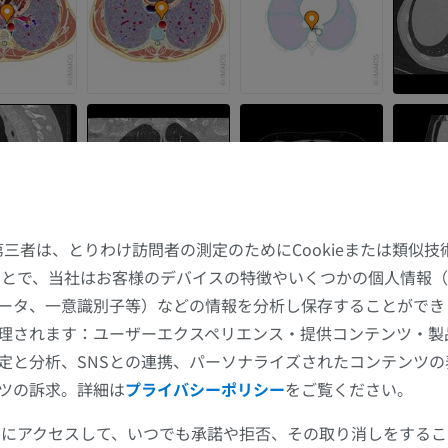
た第三者は、とりわけ訪問者の測定のためにCookieまたは類似
上肢
下肢
することで、当社はお客様のデバイスの特徴やいくつかの個人情報（
ータ、一意識別子等）などの情報を分析し保存することができ
上肢MRI
下肢
理されます：ユーザーエクスペリエンス・提供コンテンツ・製
MRI
イラストレー
定と分析、SNSとの連携、パーソナライズされたコンテンツ
プレミアム
プレミアム
ツの訴求。詳細は
プライバシーポリシー
をご覧ください。
ツールにアクセスして、いつでも承諾や拒否、その取り消しをする
肩関節MRI
下肢X線