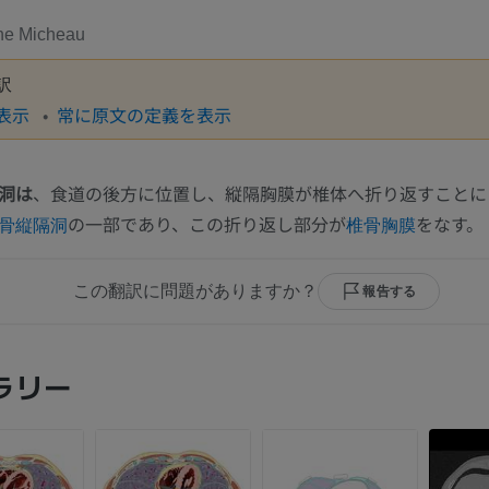
ne Micheau
訳
表示
常に原文の定義を表示
洞は
、食道の後方に位置し、縦隔胸膜が椎体へ折り返すことに
の一部であり、この折り返し部分が
をなす。
骨縦隔洞
椎骨胸膜
この翻訳に問題がありますか？
報告する
ラリー