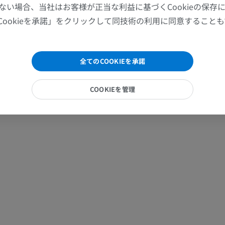
ない場合、当社はお客様が正当な利益に基づくCookieの保存
MRI
X線画像
Cookieを承諾」をクリックして同技術の利用に同意すること
プレミアム
無料
手関節MRI
下肢MRI
全てのCOOKIEを承諾
MRI
MRI
プレミアム
プレミアム
COOKIEを管理
肘関節MRI
股関節MRI
MRI
MRI
プレミアム
プレミアム
手部MRI
膝 MRI
MRI
MRI
プレミアム
プレミアム
上肢X線
膝関節CT関