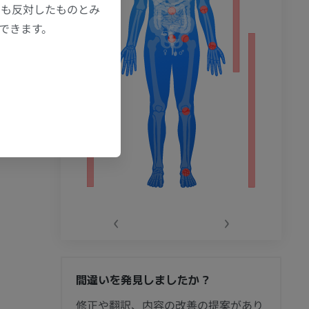
にも反対したものとみ
もできます。
‹
›
間違いを発見しましたか？
節造影
修正や翻訳、内容の改善の提案があり