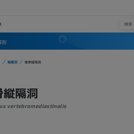
ス
解剖
胸膜洞
椎骨縦隔洞
骨縦隔洞
us vertebromediastinalis