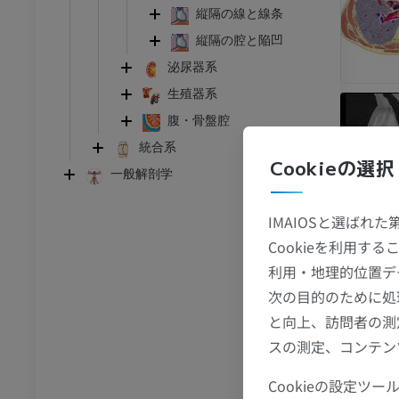
縦隔の線と線条
縦隔の腔と陥凹
泌尿器系
生殖器系
腹・骨盤腔
統合系
Cookieの選択
一般解剖学
IMAIOSと選ばれ
足首 - 足
Cookieを利用
利用・地理的位置デ
I
足根MRI
次の目的のために処
MRI
と向上、訪問者の測
アム
プレミアム
スの測定、コンテン
Cookieの設定
CT関節造影
前足MRI