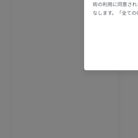
術の利用に同意され
節造影
MRI
なします。「全ての
アム
プレミアム
RI
下肢MRI
MRI
アム
プレミアム
線
下肢X線
像
X線画像
無料
下肢
トレーション
イラストレーション
アム
プレミアム
足根および足部のCT