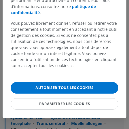
performance et d’attractivité du contenu. Pour plus
d'informations, consultez notre
politique de
confidentialité
.
Vous pouvez librement donner, refuser ou retirer votre
consentement à tout moment en accédant à notre outil
de gestion des cookies. Si vous ne consentez pas à
l’utilisation de ces technologies, nous considérerons
que vous vous opposez également à tout dépôt de
cookie fondé sur un intérêt légitime. Vous pouvez
consentir à l’utilisation de ces technologies en cliquant
sur « accepter tous les cookies ».
Hiérarchie anatomique
AUTORISER TOUS LES COOKIES
Anatomie humaine 2
PARAMÉTRER LES COOKIES
Corps humain
>
Systèmes intégrants
>
Système nerveux
>
Système nerveux central
>
Encéphale
>
Tronc cérébral
>
Moelle allongée
>