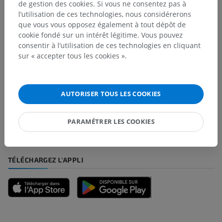
de gestion des cookies. Si vous ne consentez pas à
l’utilisation de ces technologies, nous considérerons
que vous vous opposez également à tout dépôt de
Traductions
cookie fondé sur un intérêt légitime. Vous pouvez
consentir à l’utilisation de ces technologies en cliquant
sur « accepter tous les cookies ».
Vous avez vu une erreur ?
N’hésitez pas à nous suggérer une correction, une
AUTORISER TOUS LES COOKIES
traduction, une amélioration de contenu.
PARAMÉTRER LES COOKIES
Signaler un problème
TÉLÉCHARGEZ L'APPLI