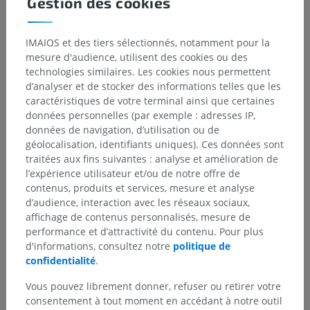
Gestion des cookies
Hiérarchie anatomique
IMAIOS et des tiers sélectionnés, notamment pour la
mesure d'audience, utilisent des cookies ou des
technologies similaires. Les cookies nous permettent
Anatomie humaine 2
d’analyser et de stocker des informations telles que les
caractéristiques de votre terminal ainsi que certaines
Corps humain
>
Systèmes intégrants
>
données personnelles (par exemple : adresses IP,
Système nerveux
>
Système nerveux central
>
données de navigation, d’utilisation ou de
Encéphale
>
Cerveau
>
Diencéphale
>
géolocalisation, identifiants uniques). Ces données sont
Sillon de l'habénula
traitées aux fins suivantes : analyse et amélioration de
l’expérience utilisateur et/ou de notre offre de
Structures sous-jacentes :
Il n'y a aucune structure
contenus, produits et services, mesure et analyse
sous-jacente
d’audience, interaction avec les réseaux sociaux,
affichage de contenus personnalisés, mesure de
performance et d’attractivité du contenu. Pour plus
d'informations, consultez notre
politique de
Anatomie humaine 1
confidentialité
.
Vous pouvez librement donner, refuser ou retirer votre
Neuroanatomie humaine
consentement à tout moment en accédant à notre outil