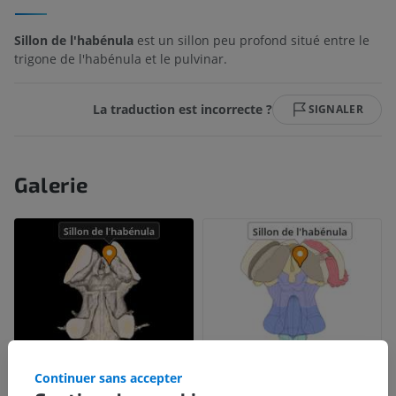
Sillon de l'habénula
est un sillon peu profond situé entre le
trigone de l'habénula et le pulvinar.
La traduction est incorrecte ?
SIGNALER
Galerie
Continuer sans accepter