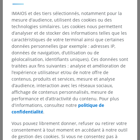
IMAIOS et des tiers sélectionnés, notamment pour la
mesure d'audience, utilisent des cookies ou des
technologies similaires. Les cookies nous permettent
d’analyser et de stocker des informations telles que les
caractéristiques de votre terminal ainsi que certaines
données personnelles (par exemple : adresses IP,
données de navigation, d’utilisation ou de
Hiérarchie anatomique
géolocalisation, identifiants uniques). Ces données sont
traitées aux fins suivantes : analyse et amélioration de
l’expérience utilisateur et/ou de notre offre de
Anatomie humaine 1
contenus, produits et services, mesure et analyse
d’audience, interaction avec les réseaux sociaux,
Anatomie systémique
>
Système respiratoire
>
affichage de contenus personnalisés, mesure de
Poumons
>
Sillon de la veine cave supérieure
performance et d’attractivité du contenu. Pour plus
d'informations, consultez notre
politique de
Structures sous-jacentes :
Il n'y a aucune structure
confidentialité
.
sous-jacente
Vous pouvez librement donner, refuser ou retirer votre
consentement à tout moment en accédant à notre outil
de gestion des cookies. Si vous ne consentez pas à