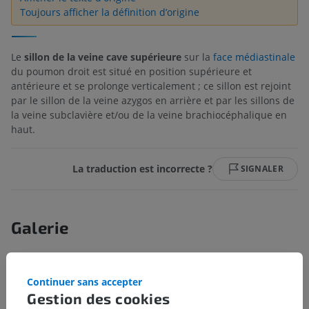
Toujours afficher la définition d’origine
Le
sillon de la veine cave supérieure
sur la
face médiastinale
du poumon droit est situé en position supérieure et
antérieure et se prolonge verticalement ; ce sillon est rejoint
par le sillon de la veine azygos en arrière et par les sillons de
la veine subclavière et/ou de la veine brachiocéphalique en
haut.
La traduction est incorrecte ?
SIGNALER
Galerie
Continuer sans accepter
Gestion des cookies