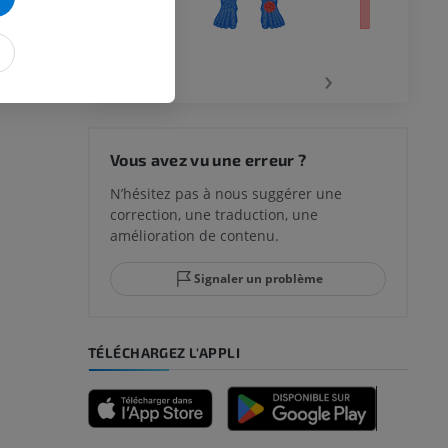
‹
›
 du genou
Vous avez vu une erreur ?
N’hésitez pas à nous suggérer une
correction, une traduction, une
lle et de
amélioration de contenu.
Signaler un problème
-pied
TÉLÉCHARGEZ L'APPLI
des membres