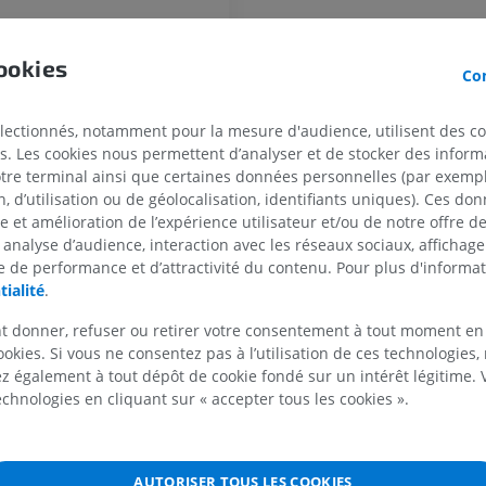
MEMBRE SUPÉRIEUR
MEMBRE INFÉRIEUR
ookies
Con
IRM du membre supérieur
Membre inféri
al
IRM
Illustrations
électionnés, notamment pour la mesure d'audience, utilisent des c
PREMIUM
PREMIUM
s. Les cookies nous permettent d’analyser et de stocker des informa
ure de la moelle spinale
otre terminal ainsi que certaines données personnelles (par exemple
la moelle spinale
IRM de l'épaule
Radiographies
 d’utilisation ou de géolocalisation, identifiants uniques). Ces don
IRM
inférieur
se et amélioration de l’expérience utilisateur et/ou de notre offre 
 la moelle spinale
Radiographies
 analyse d’audience, interaction avec les réseaux sociaux, affichag
PREMIUM
térieur de la moelle spinale
GRATUIT
 de performance et d’attractivité du contenu. Pour plus d'informat
tialité
.
r de la moelle spinale
IRM du poignet
IRM
IRM du membre
oelle spinale
t donner, refuser ou retirer votre consentement à tout moment en
IRM
PREMIUM
ookies. Si vous ne consentez pas à l’utilisation de ces technologies
 moelle spinale
PREMIUM
 également à tout dépôt de cookie fondé sur un intérêt légitime.
elle spinale
technologies en cliquant sur « accepter tous les cookies ».
IRM du coude
IRM
IRM de hanche
lle spinale
IRM
PREMIUM
a moelle spinale
PREMIUM
AUTORISER TOUS LES COOKIES