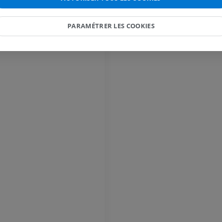
oelle spinale
IRM de la main
 moelle spinale
IRM
IRM du genou
PARAMÉTRER LES COOKIES
IRM
PREMIUM
la moelle spinale
PREMIUM
Radiographies du membre
supérieur
Arthroscanner
Radiographies
Arthroscanner
PREMIUM
PREMIUM
Membre supérieur
IRM de la chevi
Illustrations
l'arrière-pied
IRM
PREMIUM
PREMIUM
Artériographie du membre
supérieur
IRM de l’avant
Angiographie
IRM
GRATUIT
PREMIUM
Visible human project
Angioscanner 