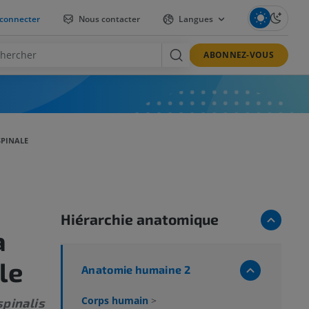
connecter
Nous contacter
Langues
ABONNEZ-VOUS
SPINALE
Hiérarchie anatomique
a
le
Anatomie humaine 2
Corps humain
>
spinalis