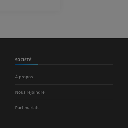
Photographies
inférieurs
TDM
PREMIUM
PREMIUM
Jambe (artères 
TDM
GRATUIT
Artériographi
SOCIÉTÉ
inférieurs
Angiographie
GRATUIT
À propos
Nous rejoindre
Partenariats