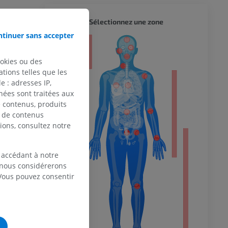
CORPS 
Sélectionnez une zone
tinuer sans accepter
eur
ookies ou des
tions telles que les
 : adresses IP,
 du membre
nées sont traitées aux
de contenus, produits
e de contenus
ions, consultez notre
 inférieur
 accédant à notre
, nous considérerons
 Vous pouvez consentir