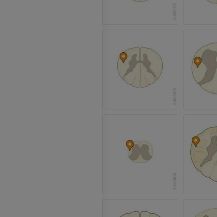
Membre supérieur
IRM de la chevi
Illustrations
l'arrière-pied
IRM
PREMIUM
PREMIUM
Artériographie du membre
supérieur
IRM de l’avant
Angiographie
IRM
GRATUIT
PREMIUM
Visible human project
Angioscanner 
Photographies
inférieurs
TDM
PREMIUM
PREMIUM
Jambe (artères 
TDM
GRATUIT
Artériographi