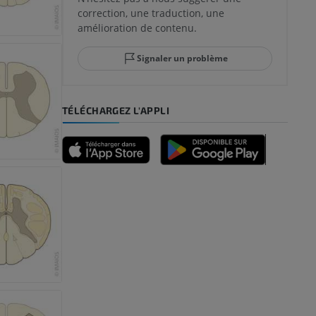
correction, une traduction, une
lle et de
amélioration de contenu.
Signaler un problème
-pied
TÉLÉCHARGEZ L'APPLI
des membres
et os)
e des membres