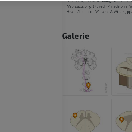
Ascending and Descending Tracts’, in
Cl
IRM
inférieur
Neuroanatomy
. (7th ed.) Philadelphia: 
Radiographies
PREMIUM
Health/Lippincott Williams & Wilkins, pp
GRATUIT
IRM du poignet
IRM
IRM du membre
Galerie
IRM
PREMIUM
PREMIUM
IRM du coude
IRM
IRM de hanche
IRM
PREMIUM
PREMIUM
IRM de la main
IRM
IRM du genou
IRM
PREMIUM
PREMIUM
Radiographies du membre
supérieur
Arthroscanner
Radiographies
Arthroscanner
PREMIUM
PREMIUM