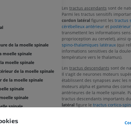
Les
tractus ascendants
sont de natu
Parmi les tractus sensitifs importa
cordon latéral
figurent les
tractus 
cérébelleux antérieur
et
postérieur
al
transmettent les informations sens
proprioception au cervelet), ainsi 
spino-thalamiques latéraux
(qui rel
ure de la moelle spinale
informations sensitives de la doule
la moelle spinale
température vers le thalamus).
 la moelle spinale
Les
tractus descendants
sont de na
térieur de la moelle spinale
Il s'agit de neurones moteurs supé
r de la moelle spinale
établissent des synapses avec les 
moteurs alpha et gamma des corne
oelle spinale
antérieures de la moelle spinale. P
 moelle spinale
tractus descendants importants d
latéral
figure le
tractus cortico-spin
elle spinale
contrôle les mouvements volontaire
lle spinale
fins de la musculature distale de
ookies
Con
trouve également le
tractus réticul
a moelle spinale
latéral
, qui inhibe les neurones mo