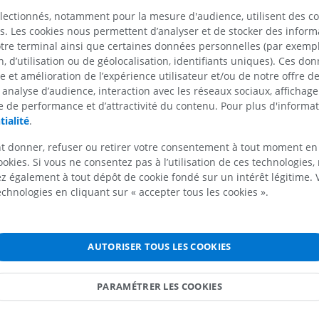
oelle spinale
et gamma de la corne grise antérieu
électionnés, notamment pour la mesure d'audience, utilisent des c
 moelle spinale
que le
tractus rubro-spinal
, qui in
s. Les cookies nous permettent d’analyser et de stocker des informa
également l'activité des neurones 
otre terminal ainsi que certaines données personnelles (par exemple
alpha et gamma en facilitant l'activ
 d’utilisation ou de géolocalisation, identifiants uniques). Ces don
éral
muscles fléchisseurs et en inhibant 
se et amélioration de l’expérience utilisateur et/ou de notre offre 
muscles extenseurs ou antigravitai
 analyse d’audience, interaction avec les réseaux sociaux, affichag
tractus autonomiques descendants
 de performance et d’attractivité du contenu. Pour plus d'informat
éral
également supposés cheminer dan
tialité
.
latéral
et établir des synapses avec 
motrices autonomiques de la colon
t donner, refuser ou retirer votre consentement à tout moment en
la moelle spinale
latérale dans les segments thoraco
ookies. Si vous ne consentez pas à l’utilisation de ces technologies
(T1-L2) de la moelle spinale.
 également à tout dépôt de cookie fondé sur un intérêt légitime.
technologies en cliquant sur « accepter tous les cookies ».
MEMBRE SUPÉRIEUR
MEMBRE INFÉRIEUR
La traduction est incorrec
SIGNALER
IRM du membre supérieur
Membre inféri
AUTORISER TOUS LES COOKIES
IRM
Illustrations
PREMIUM
PREMIUM
Références
PARAMÉTRER LES COOKIES
Snell, R.S. (2010). ‘Chapter 4: The Spina
IRM de l'épaule
Radiographies