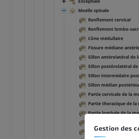
Encéphale
Moelle spinale
Renflement cervical
Renflement lombo-sacr
Cône médullaire
Fissure médiane antérie
Sillon antérolatéral de 
Sillon postérolatéral de
Sillon intermédaire pos
Sillon médian postérieu
Partie cervicale de la m
Partie thoracique de la
Partie lombale de la mo
Partie sacrale de la moe
Gestion des c
Partie coccygienne de l