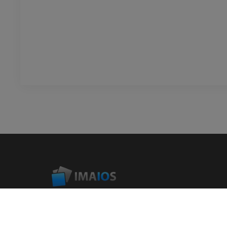
IMAIOS est une entreprise qui vise à aider et à former les
soignants des humains et des animaux. Au service des
professionnels de santé au travers d'atlas interactifs,