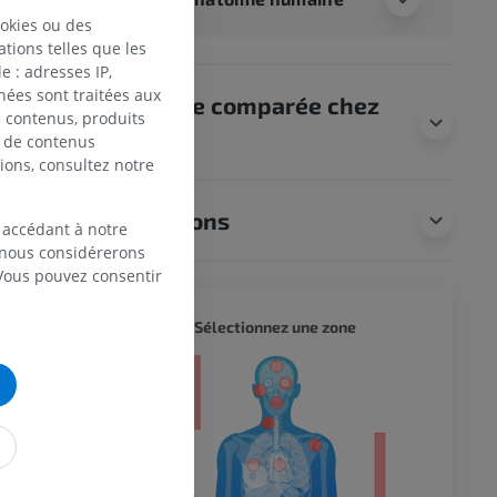
re, ainsi
ookies ou des
fluence
tions telles que les
moteurs
 : adresses IP,
ité des
nées sont traitées aux
Anatomie comparée chez
l'activité des
de contenus, produits
res. Certains
l’animal
e de contenus
 seraient
ions, consultez notre
s le
cordon
les cellules
Traductions
ne grise
 accédant à notre
-lombaires
, nous considérerons
 Vous pouvez consentir
CORPS 
Sélectionnez une zone
te ?
eur
l Cord and the
 du membre