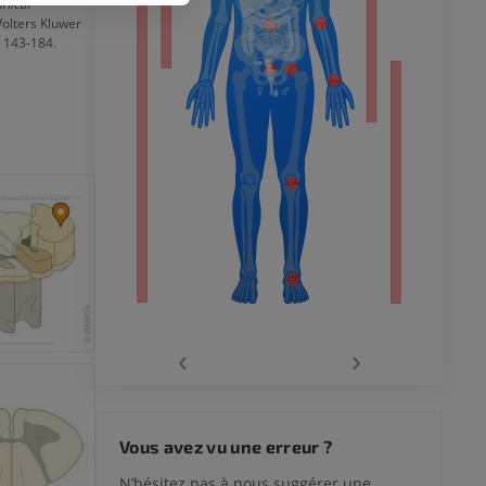
inical
Wolters Kluwer
. 143-184.
 inférieur
‹
›
 du genou
Vous avez vu une erreur ?
N’hésitez pas à nous suggérer une