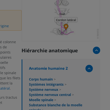
rigine
é colonne
us de
Hiérarchie anatomique
 points
culaires
oelle
tifs
Anatomie humaine 2
le spinale
que les filets
Corps humain
>
ttent la
Systèmes intégrants
>
latéral
.
Système nerveux
>
Système nerveux central
>
rs tractus
Moelle spinale
>
et
Substance blanche de la moelle