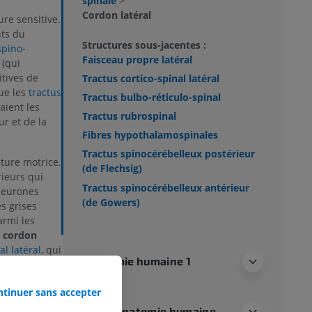
spinale
>
Cordon latéral
re sensitive.
nts du
Structures sous-jacentes :
spino-
Faisceau propre latéral
(qui
itives de
Tractus cortico-spinal latéral
que les
tractus
Tractus bulbo-réticulo-spinal
aient les
Tractus rubrospinal
ur et de la
Fibres hypothalamospinales
Tractus spinocérébelleux postérieur
ture motrice.
(de Flechsig)
rieurs qui
Tractus spinocérébelleux antérieur
neurones
(de Gowers)
s grises
armi les
u
cordon
al latéral
, qui
Anatomie humaine 1
s habiles ou
s membres. On
tinuer sans accepter
o-spinal
teurs alpha
Neuroanatomie humaine