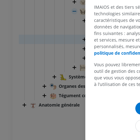
Substance grise de la m
IMAIOS et des tiers s
Substance blanche de la
technologies similaire
caractéristiques de v
Cordon postérieur
données de navigation,
Tractus postérolat
fins suivantes : analy
Cordon latéral
et services, mesure et
personnalisés, mesure
Faisceau antérolat
politique de confiden
Cordon antérieur
Vous pouvez libremen
Structures centrales de 
outil de gestion des c
Système nerveux périphérique
que vous vous opposez
à l’utilisation de ces 
Organes des sens
TARSE-PIED
Tégument commun
Anatomie générale
 genou
IRM de la cheville
IRM
UM
PREMIUM
scanner du genou
IRM de l’avant-pied