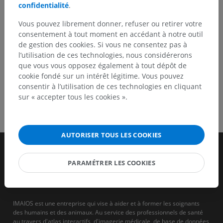
confidentialité
.
TÉLÉCHARGEZ L'APPLI
Vous pouvez librement donner, refuser ou retirer votre
consentement à tout moment en accédant à notre outil
de gestion des cookies. Si vous ne consentez pas à
l’utilisation de ces technologies, nous considérerons
que vous vous opposez également à tout dépôt de
cookie fondé sur un intérêt légitime. Vous pouvez
consentir à l’utilisation de ces technologies en cliquant
sur « accepter tous les cookies ».
AUTORISER TOUS LES COOKIES
PARAMÉTRER LES COOKIES
IMAIOS est une entreprise qui vise à aider et à former les soignants
des humains et des animaux. Au service des professionnels de santé
au travers d'atlas interactifs, d'imagerie médicale, de base de données