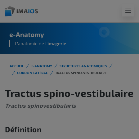
e-Anatomy
L'anatomie de l'
imagerie
ACCUEIL
E-ANATOMY
STRUCTURES ANATOMIQUES
...
CORDON LATÉRAL
TRACTUS SPINO-VESTIBULAIRE
Tractus spino-vestibulaire
Tractus spinovestibularis
Définition