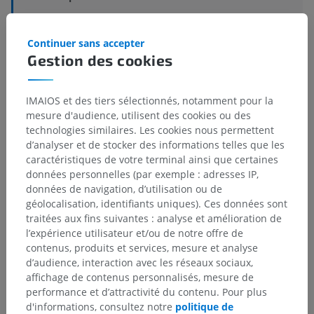
Structures sous-jacentes :
Il n'y a aucune structure
sous-jacente
Continuer sans accepter
Gestion des cookies
Neuroanatomie humaine
IMAIOS et des tiers sélectionnés, notamment pour la
mesure d'audience, utilisent des cookies ou des
technologies similaires. Les cookies nous permettent
d’analyser et de stocker des informations telles que les
Traductions
caractéristiques de votre terminal ainsi que certaines
données personnelles (par exemple : adresses IP,
données de navigation, d’utilisation ou de
géolocalisation, identifiants uniques). Ces données sont
traitées aux fins suivantes : analyse et amélioration de
Vous avez vu une erreur ?
l’expérience utilisateur et/ou de notre offre de
N’hésitez pas à nous suggérer une correction, une
contenus, produits et services, mesure et analyse
traduction, une amélioration de contenu.
d’audience, interaction avec les réseaux sociaux,
affichage de contenus personnalisés, mesure de
Signaler un problème
performance et d’attractivité du contenu. Pour plus
d'informations, consultez notre
politique de