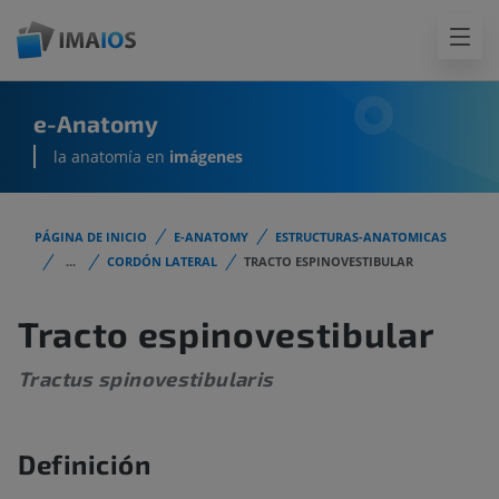
e-Anatomy
la anatomía en
imágenes
PÁGINA DE INICIO
E-ANATOMY
ESTRUCTURAS-ANATOMICAS
...
CORDÓN LATERAL
TRACTO ESPINOVESTIBULAR
Tracto espinovestibular
Tractus spinovestibularis
Definición