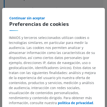
Estructuras subyacentes:
No hay estructuras
subyacentes correspondientes para esta parte
Continuar sin aceptar
anatómica
Preferencias de cookies
Neuroanatomía humana
IMAIOS y terceros seleccionados utilizan cookies o
tecnologías similares, en particular para medir la
audiencia. Las cookies nos permiten analizar y
almacenar información como las características de su
Traducciones
dispositivo, así como ciertos datos personales (por
ejemplo, direcciones IP, datos de navegación, uso o
geolocalización, identificadores únicos). Estos datos se
tratan con las siguientes finalidades: análisis y mejora
de la experiencia del usuario y/o nuestra oferta de
¿Ha detectado un error?
contenidos, productos y servicios, medición y análisis
de audiencia, interacción con redes sociales,
No dude en sugerir una corrección, traducción o
visualización de contenidos personalizados,
mejora de contenido.
rendimiento y contenido dirigido. Para obtener más
información, consulte nuestra
política de privacidad
.
Reportar un error