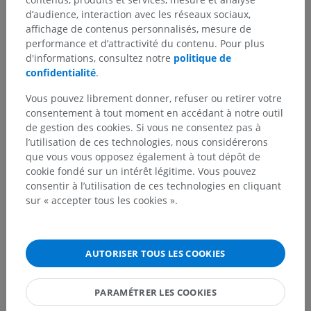
Corps humain
>
Systèmes intégrants
>
d’audience, interaction avec les réseaux sociaux,
Système cardiovasculaire
>
Veines systémiques
>
affichage de contenus personnalisés, mesure de
Veines du crâne
>
Veines encéphaliques
>
performance et d’attractivité du contenu. Pour plus
Veines cérébrales profondes
>
d'informations, consultez notre
politique de
Grande veine cérébrale
>
confidentialité
.
Veines latérales directes cérébrales
Vous pouvez librement donner, refuser ou retirer votre
consentement à tout moment en accédant à notre outil
Structures sous-jacentes :
Il n'y a aucune structure
de gestion des cookies. Si vous ne consentez pas à
sous-jacente
l’utilisation de ces technologies, nous considérerons
que vous vous opposez également à tout dépôt de
cookie fondé sur un intérêt légitime. Vous pouvez
Anatomie humaine 1
consentir à l’utilisation de ces technologies en cliquant
sur « accepter tous les cookies ».
Neuroanatomie humaine
AUTORISER TOUS LES COOKIES
Traductions
PARAMÉTRER LES COOKIES