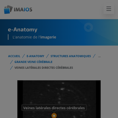
e-Anatomy
L'anatomie de l'
imagerie
ACCUEIL
E-ANATOMY
STRUCTURES ANATOMIQUES
...
GRANDE VEINE CÉRÉBRALE
VEINES LATÉRALES DIRECTES CÉRÉBRALES