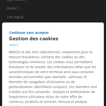
Modic 1
Low signal
High signal
Continuer sans accepter
Marrow edema.
Gestion des cookies
Modic 2
High signal
IMAIOS et des tiers sélectionnés, notamment pour la
mesure d'audience, utilisent des cookies ou des
High signal
technologies similaires. Les cookies nous permettent
d’analyser et de stocker des informations telles que les
Fatty degeneration of subchondral marrow.
caractéristiques de votre terminal ainsi que certaines
données personnelles (par exemple : adresses IP,
Modic 3
données de navigation, d’utilisation ou de
géolocalisation, identifiants uniques). Ces données sont
Low signal
traitées aux fins suivantes : analyse et amélioration de
Low signal
l’expérience utilisateur et/ou de notre offre de
contenus, produits et services, mesure et analyse
Extensive bony sclerosis