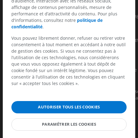
d’audience, interaction avec les réseaux sociaux,
affichage de contenus personnalisés, mesure de
There seems to be a very strong correlation between having
performance et d’attractivité du contenu. Pour plus
Modic changes, especially Modic changes type 1, and sufferin
d'informations, consultez notre
politique de
from pain in the lower back.
confidentialité
.
Modic MT, Steinberg PM, Ross JS, et al. : "Degenerative disk
Vous pouvez librement donner, refuser ou retirer votre
disease: assessment of changes in vertebral body marrow wit
consentement à tout moment en accédant à notre outil
MR imaging". I Radiology 1988;166(1 Pt 1):193-9.
de gestion des cookies. Si vous ne consentez pas à
Modic MT, Masaryk TJ, Ross JS, Carter JR. : "Imaging af
l’utilisation de ces technologies, nous considérerons
degererative disk disease". I Radiology 1988;168:177-86.
que vous vous opposez également à tout dépôt de
Albert HB, Kjaer P, Jensen TS, Sorensen JS, Bendix T, Manniche
cookie fondé sur un intérêt légitime. Vous pouvez
: "Modic changes, possible causes and relation to low back
consentir à l’utilisation de ces technologies en cliquant
pain.". I Med Hypotheses. 2008;70(2):361-8. Epub 2007 Jul 10
sur « accepter tous les cookies ».
Albert HB, Manniche C. : "Modic changes following lumbar dis
herniation.". I Eur Spine J. 2007 Jul;16(7):977-82. Epub 2007 Ma
3.
AUTORISER TOUS LES COOKIES
PARAMÉTRER LES COOKIES