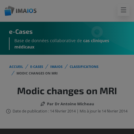
e-Cases
Base de données collaborative de
cas cliniques
médicaux
ACCUEIL
E-CASES
IMAIOS
CLASSIFICATIONS
MODIC CHANGES ON MRI
Modic changes on MRI
Par
Dr Antoine Micheau
Date de publication : 14 février 2014 | Mis à jour le 14 février 2014
IMAIOS DICOM Viewer n'a pas été