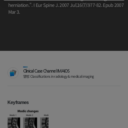
herniation.". I Eur Spine J. 2007 Jul;16(7):977-82. Epub 2007
Mar 3.
Clinical Case Channel IMAIOS
앨범: Classifications in radiology & medical imaging
Keyframes