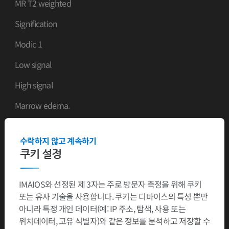
MR T2 weighted
Signification
Modic 1
Low signal
High signal
Marrow edema.
Modic 2
수락하지 않고 계속하기
High signal
쿠키 설정
High signal
IMAIOS와 선정된 제 3자는 주로 방문자 측정을 위해 쿠키
Fatty degeneration of subchondral marrow.
또는 유사 기술을 사용합니다. 쿠키는 디바이스의 특성 뿐만
Modic 3
아니라 특정 개인 데이터(예: IP 주소, 탐색, 사용 또는
위치데이터, 고유 식별자)와 같은 정보를 분석하고 저장할 수
Low signal