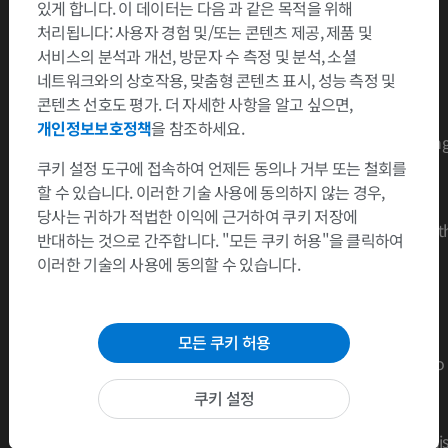
있게 합니다. 이 데이터는 다음 과 같은 목적을 위해
처리됩니다: 사용자 경험 및/또는 콘텐츠 제공, 제품 및
Low signal
서비스의 분석과 개선, 방문자 수 측정 및 분석, 소셜
Extensive bony sclerosis
네트워크와의 상호작용, 맞춤형 콘텐츠 표시, 성능 측정 및
콘텐츠 선호도 평가. 더 자세한 사항을 알고 싶으면,
There seems to be a very strong correlation between having
개인정보보호정책
을 참조하세요.
Modic changes, especially Modic changes type 1, and sufferin
from pain in the lower back.
쿠키 설정 도구에 접속하여 언제든 동의나 거부 또는 철회를
할 수 있습니다. 이러한 기술 사용에 동의하지 않는 경우,
Modic MT, Steinberg PM, Ross JS, et al. : "Degenerative disk
당사는 귀하가 적법한 이익에 근거하여 쿠키 저장에
disease: assessment of changes in vertebral body marrow wit
반대하는 것으로 간주합니다. "모든 쿠키 허용"을 클릭하여
MR imaging". I Radiology 1988;166(1 Pt 1):193-9.
이러한 기술의 사용에 동의할 수 있습니다.
Modic MT, Masaryk TJ, Ross JS, Carter JR. : "Imaging af
degererative disk disease". I Radiology 1988;168:177-86.
Albert HB, Kjaer P, Jensen TS, Sorensen JS, Bendix T,
모든 쿠키 허용
Manniche C : "Modic changes, possible causes and relation to
low back pain.". I Med Hypotheses. 2008;70(2):361-8. Epub
쿠키 설정
2007 Jul 10
Albert HB, Manniche C. : "Modic changes following lumbar di