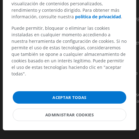
Extensive bony sclerosis
visualización de contenidos personalizados,
rendimiento y contenido dirigido. Para obtener más
There seems to be a very strong correlation between having
información, consulte nuestra
política de privacidad
.
Modic changes, especially Modic changes type 1, and sufferin
from pain in the lower back.
Puede permitir, bloquear o eliminar las cookies
instaladas en cualquier momento accediendo a
Modic MT, Steinberg PM, Ross JS, et al. : "Degenerative disk
nuestra herramienta de configuración de cookies. Si no
disease: assessment of changes in vertebral body marrow wit
permite el uso de estas tecnologías, consideraremos
MR imaging". I Radiology 1988;166(1 Pt 1):193-9.
que también se opone a cualquier almacenamiento de
Modic MT, Masaryk TJ, Ross JS, Carter JR. : "Imaging af
cookies basado en un interés legítimo. Puede permitir
degererative disk disease". I Radiology 1988;168:177-86.
el uso de estas tecnologías haciendo clic en "aceptar
Albert HB, Kjaer P, Jensen TS, Sorensen JS, Bendix T, Manniche
todas".
: "Modic changes, possible causes and relation to low back
pain.". I Med Hypotheses. 2008;70(2):361-8. Epub 2007 Jul 10
Albert HB, Manniche C. : "Modic changes following lumbar dis
ACEPTAR TODAS
herniation.". I Eur Spine J. 2007 Jul;16(7):977-82. Epub 2007 Ma
3.
ADMINISTRAR COOKIES