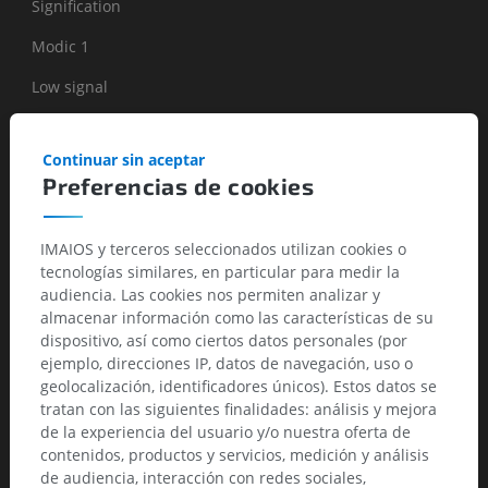
Signification
Modic 1
Low signal
High signal
Continuar sin aceptar
Marrow edema.
Preferencias de cookies
Modic 2
High signal
IMAIOS y terceros seleccionados utilizan cookies o
tecnologías similares, en particular para medir la
High signal
audiencia. Las cookies nos permiten analizar y
almacenar información como las características de su
Fatty degeneration of subchondral marrow.
dispositivo, así como ciertos datos personales (por
ejemplo, direcciones IP, datos de navegación, uso o
Modic 3
geolocalización, identificadores únicos). Estos datos se
tratan con las siguientes finalidades: análisis y mejora
Low signal
de la experiencia del usuario y/o nuestra oferta de
Low signal
contenidos, productos y servicios, medición y análisis
de audiencia, interacción con redes sociales,