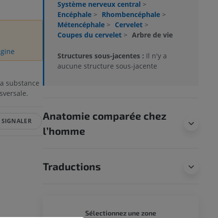
Système nerveux central
>
Encéphale
>
Rhombencéphale
>
Métencéphale
>
Cervelet
>
Coupes du cervelet
>
Arbre de vie
igine
Structures sous-jacentes :
Il n'y a
aucune structure sous-jacente
 la substance
sversale.
Anatomie comparée chez
SIGNALER
l’homme
Traductions
CHIEN 
Sélectionnez une zone