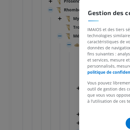
Prosencéphale
Rhombencéphale
Tête et cou
Bovin - Anatomie générale
Gestion des c
Illustrations
Myélencéphale; Moelle allo
UM
GRATUIT
Tronc cérébral
IMAIOS et des tiers s
technologies similaire
Métencéphale
Thorax
Bovin - Ostéologie
caractéristiques de v
Illustrations
Cervelet
données de navigation,
UM
PREMIUM
Lamelles du cervel
fins suivantes : analy
et services, mesure et
Fissures du cervele
Abdomen - Pelvis
personnalisés, mesure
Sillons cérébelleux
politique de confiden
UM
Vallécule du cervel
Vous pouvez libremen
Corps du cervelet
outil de gestion des c
Ostéologie
que vous vous opposez
Fissure uvulonodul
raphies
à l’utilisation de ces 
UM
Lobe flocculo-nodu
Vermis
Ostéologie
Hémisphère cérébe
ations