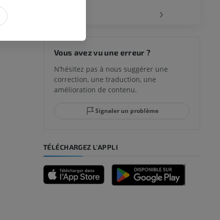
‹
›
Vous avez vu une erreur ?
N’hésitez pas à nous suggérer une
correction, une traduction, une
amélioration de contenu.
Signaler un problème
TÉLÉCHARGEZ L'APPLI