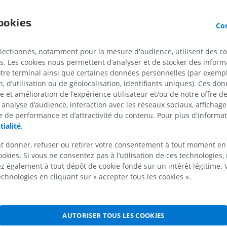
Cheval - Ostéologie
Souris - Corps 
ookies
Con
Illustrations
TDM
ngée
PREMIUM
GRATUIT
électionnés, notamment pour la mesure d'audience, utilisent des c
s. Les cookies nous permettent d’analyser et de stocker des informa
Cheval - Ostéologie
otre terminal ainsi que certaines données personnelles (par exemple
Radiographies
 d’utilisation ou de géolocalisation, identifiants uniques). Ces don
GRATUIT
et
se et amélioration de l’expérience utilisateur et/ou de notre offre 
 analyse d’audience, interaction avec les réseaux sociaux, affichag
t
Cheval - carpe
 de performance et d’attractivité du contenu. Pour plus d'informat
TDM
tialité
.
PREMIUM
et
t donner, refuser ou retirer votre consentement à tout moment en
ookies. Si vous ne consentez pas à l’utilisation de ces technologies
Cheval - Myologie
 également à tout dépôt de cookie fondé sur un intérêt légitime.
aire
Illustrations
technologies en cliquant sur « accepter tous les cookies ».
PREMIUM
laire
Cheval - Doigt
lleux
AUTORISER TOUS LES COOKIES
IRM