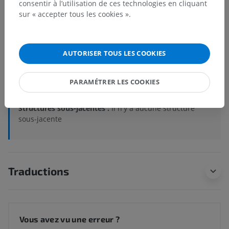
consentir à l’utilisation de ces technologies en cliquant
sur « accepter tous les cookies ».
Hiérarchie anatomique
AUTORISER TOUS LES COOKIES
Anatomie vétérinaire
Parties du corps
>
Membre pelvien
>
Cuisse
>
PARAMÉTRER LES COOKIES
Face crâniale
Structures sous-jacentes :
Il n'y a aucune structure
sous-jacente
Traductions
Vous avez vu une erreur ?