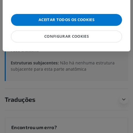
Hierarquia anatômica
ACEITAR TODOS OS COOKIES
Anatomia veterinária
CONFIGURAR COOKIES
Partes do corpo
>
Membro pélvico
>
Coxa
>
Face craniana
Estruturas subjacentes:
Não há nenhuma estrutura
subjacente para esta parte anatômica
Traduções
Encontrou um erro?