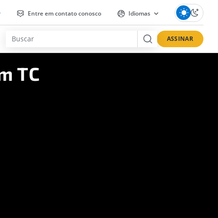
r
Entre em contato conosco
Idiomas
ASSINAR
em TC