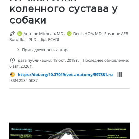
коленного сустава у
собаки
Antoine Micheau, MD
,
Denis HOA, MD
,
Susanne AEB
Boroffka - PhD - dipl. ECVDI
Принадлежность автора
Дата публикации: 18 окт. 2018 г.
|
Последнее обновление:
6 авг. 2026 г.
https://doi.org/10.37019/vet-anatomy/597381.ru
ISSN 2534-5087