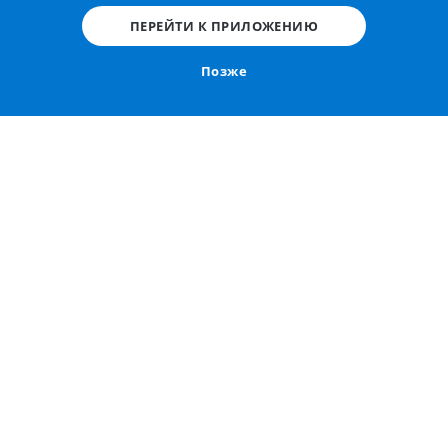
Диаграмма 2 -
КТ-анатомия колена собаки : Мышцы,
ПЕРЕЙТИ К ПРИЛОЖЕНИЮ
Сухожилие, Связки
Позже
Диаграмма 3 -
КТ-анатомия колена собаки :
Соединения, Кости