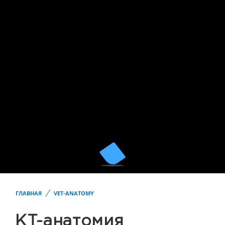
ГЛАВНАЯ
VET-ANATOMY
KT-анатомия