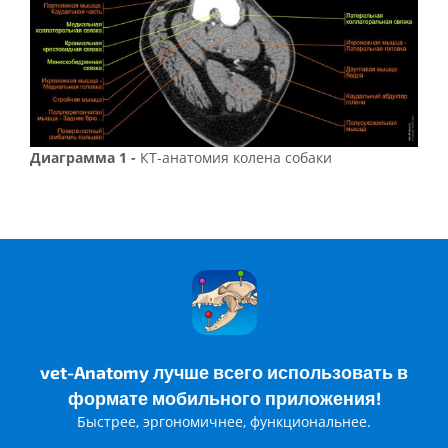
Диаграмма 1 -
КТ-анатомия колена собаки
vet-Anatomy лучше всего использовать в
формате мобильного приложения!
Быстрее, эргономичнее, функциональнее.