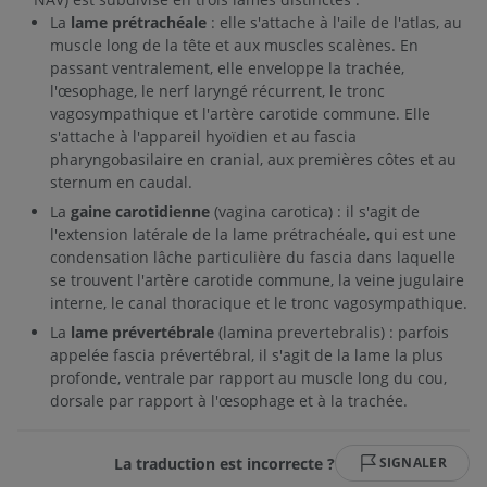
La
lame prétrachéale
: elle s'attache à l'aile de l'atlas, au
muscle long de la tête et aux muscles scalènes. En
passant ventralement, elle enveloppe la trachée,
l'œsophage, le nerf laryngé récurrent, le tronc
vagosympathique et l'artère carotide commune. Elle
s'attache à l'appareil hyoïdien et au fascia
pharyngobasilaire en cranial, aux premières côtes et au
sternum en caudal.
La
gaine carotidienne
(vagina carotica) : il s'agit de
l'extension latérale de la lame prétrachéale, qui est une
condensation lâche particulière du fascia dans laquelle
se trouvent l'artère carotide commune, la veine jugulaire
interne, le canal thoracique et le tronc vagosympathique.
La
lame prévertébrale
(lamina prevertebralis) : parfois
appelée fascia prévertébral, il s'agit de la lame la plus
profonde, ventrale par rapport au muscle long du cou,
dorsale par rapport à l'œsophage et à la trachée.
La traduction est incorrecte ?
SIGNALER