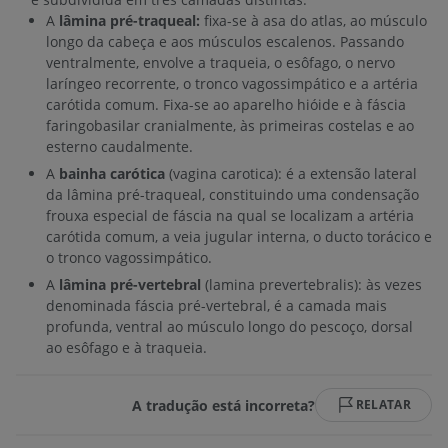
A
lâmina pré-traqueal:
fixa-se à asa do atlas, ao músculo
longo da cabeça e aos músculos escalenos. Passando
ventralmente, envolve a traqueia, o esôfago, o nervo
laríngeo recorrente, o tronco vagossimpático e a artéria
carótida comum. Fixa-se ao aparelho hióide e à fáscia
faringobasilar cranialmente, às primeiras costelas e ao
esterno caudalmente.
A
bainha carótica
(vagina carotica): é a extensão lateral
da lâmina pré-traqueal, constituindo uma condensação
frouxa especial de fáscia na qual se localizam a artéria
carótida comum, a veia jugular interna, o ducto torácico e
o tronco vagossimpático.
A
lâmina pré-vertebral
(lamina prevertebralis): às vezes
denominada fáscia pré-vertebral, é a camada mais
profunda, ventral ao músculo longo do pescoço, dorsal
ao esôfago e à traqueia.
A tradução está incorreta?
RELATAR