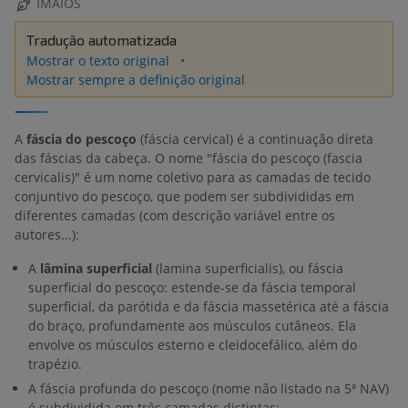
IMAIOS
Tradução automatizada
Mostrar o texto original
Mostrar sempre a definição original
A
fáscia do pescoço
(fáscia cervical) é a continuação direta
das fáscias da cabeça. O nome "fáscia do pescoço (fascia
cervicalis)" é um nome coletivo para as camadas de tecido
conjuntivo do pescoço, que podem ser subdivididas em
diferentes camadas (com descrição variável entre os
autores...):
A
lâmina superficial
(lamina superficialis), ou fáscia
superficial do pescoço: estende-se da fáscia temporal
superficial, da parótida e da fáscia massetérica até a fáscia
do braço, profundamente aos músculos cutâneos. Ela
envolve os músculos esterno e cleidocefálico, além do
trapézio.
A fáscia profunda do pescoço (nome não listado na 5ª NAV)
é subdividida em três camadas distintas: