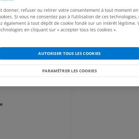
re
t donner, refuser ou retirer votre consentement à tout moment en
es du nerf oculomoteur
Cheval - Tête
ookies. Si vous ne consentez pas à l’utilisation de ces technologies
TDM
 également à tout dépôt de cookie fondé sur un intérêt légitime.
PREMIUM
technologies en cliquant sur « accepter tous les cookies ».
les
Cheval - Dents
ostral [Bras conjonctif]
Illustrations
AUTORISER TOUS LES COOKIES
le cérébelleux rostral
GRATUIT
chléaire
PARAMÉTRER LES COOKIES
ue