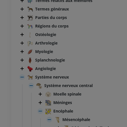
Termes relatifs aux membres
Termes généraux
Parties du corps
Régions du corps
Ostéologie
Arthrologie
Myologie
Splanchnologie
Angiologie
Système nerveux
Système nerveux central
Moelle spinale
BOVIN
Méninges
Tête et cou
Bovin - Anatomie générale
Encéphale
Illustrations
Mésencéphale
UM
GRATUIT