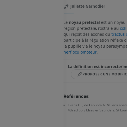
Juliette Garnodier
Le
noyau prétectal
est un noyau 
région prétectale, rostrale au
coll
qui reçoit des axones du
tractus 
participe à la régulation réflexe d
la pupille via le noyau parasymp
nerf oculomoteur
.
La définition est incorrecte/i
PROPOSER UNE MODIFI
CHEVAL
SOURIS
Références
Evans HE, de Lahunta A. Miller’s anat
Cheval - Ostéologie
Souris - Corps 
4th edition, Elsevier Saunders, St Loui
Illustrations
TDM
PREMIUM
GRATUIT