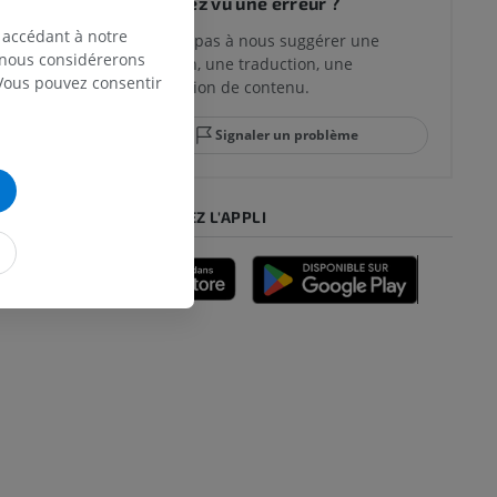
Vous avez vu une erreur ?
 accédant à notre
N’hésitez pas à nous suggérer une
, nous considérerons
correction, une traduction, une
 Vous pouvez consentir
amélioration de contenu.
Signaler un problème
TÉLÉCHARGEZ L'APPLI