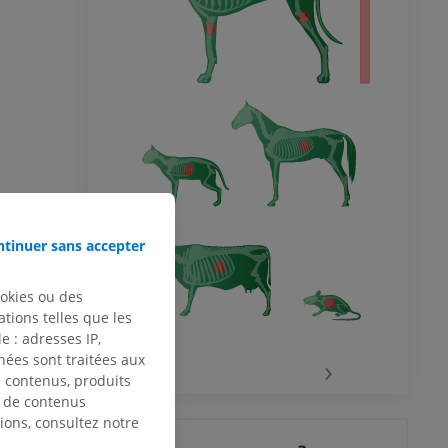
tinuer sans accepter
ookies ou des
tions telles que les
 : adresses IP,
nées sont traitées aux
‹
›
de contenus, produits
e de contenus
ions, consultez notre