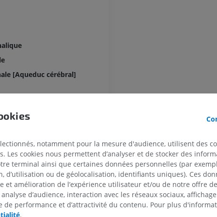
Cheval - Ostéologie
Radiographies
GRATUIT
alique
Cheval - carpe
le
TDM
le [Aqueduc cérébral]
PREMIUM
al
Cheval - Myologie
Illustrations
ookies
édial
Con
PREMIUM
électionnés, notamment pour la mesure d'audience, utilisent des c
dorsal
Cheval - Doigt
s. Les cookies nous permettent d’analyser et de stocker des informa
IRM
e du nerf trijumeau
otre terminal ainsi que certaines données personnelles (par exemple
PREMIUM
 d’utilisation ou de géolocalisation, identifiants uniques). Ces don
céphalique du nerf trijumeau
se et amélioration de l’expérience utilisateur et/ou de notre offre 
oculomoteur
 analyse d’audience, interaction avec les réseaux sociaux, affichag
Cheval - Doigt et sabot
Illustrations
 de performance et d’attractivité du contenu. Pour plus d'informat
rochléaire
tialité
.
PREMIUM