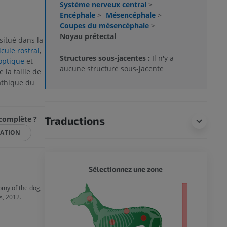
Système nerveux central
>
Encéphale
>
Mésencéphale
>
Coupes du mésencéphale
>
Noyau prétectal
situé dans la
icule rostral
,
Structures sous-jacentes :
Il n'y a
optique
et
aucune structure sous-jacente
e la taille de
athique du
ncomplète ?
Traductions
CATION
CHIEN 
Sélectionnez une zone
omy of the dog,
entier
s, 2012.