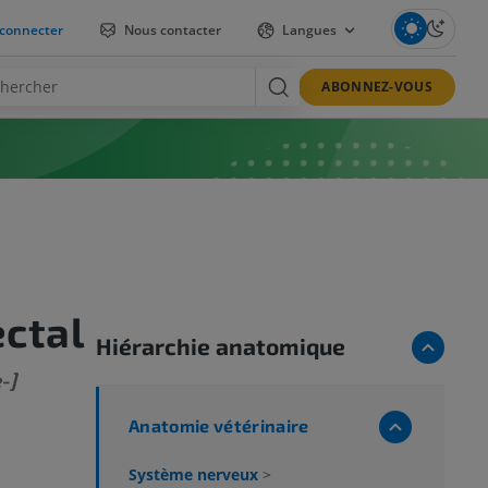
connecter
Nous contacter
Langues
ABONNEZ-VOUS
ctal
Hiérarchie anatomique
-]
Anatomie vétérinaire
Système nerveux
>