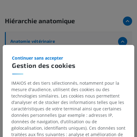
Hiérarchie anatomique
Anatomie vétérinaire
Système nerveux
>
Système nerveux central
>
Continuer sans accepter
Encéphale
>
Mésencéphale
>
Gestion des cookies
Coupes du mésencéphale
>
Pédoncule cérébelleux rostral [Bras conjonctif]
IMAIOS et des tiers sélectionnés, notamment pour la
Structures sous-jacentes :
Il n'y a aucune structure
mesure d'audience, utilisent des cookies ou des
sous-jacente
technologies similaires. Les cookies nous permettent
d’analyser et de stocker des informations telles que les
caractéristiques de votre terminal ainsi que certaines
données personnelles (par exemple : adresses IP,
données de navigation, d’utilisation ou de
Anatomie comparée chez l’homme
géolocalisation, identifiants uniques). Ces données sont
traitées aux fins suivantes : analyse et amélioration de