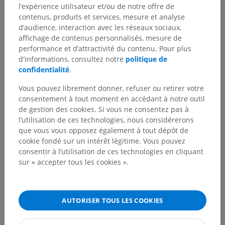
l’expérience utilisateur et/ou de notre offre de
Traductions
contenus, produits et services, mesure et analyse
d’audience, interaction avec les réseaux sociaux,
affichage de contenus personnalisés, mesure de
performance et d’attractivité du contenu. Pour plus
d'informations, consultez notre
politique de
Vous avez vu une erreur ?
confidentialité
.
N’hésitez pas à nous suggérer une correction, une
Vous pouvez librement donner, refuser ou retirer votre
traduction, une amélioration de contenu.
consentement à tout moment en accédant à notre outil
de gestion des cookies. Si vous ne consentez pas à
Signaler un problème
l’utilisation de ces technologies, nous considérerons
que vous vous opposez également à tout dépôt de
cookie fondé sur un intérêt légitime. Vous pouvez
TÉLÉCHARGEZ L'APPLI
consentir à l’utilisation de ces technologies en cliquant
sur « accepter tous les cookies ».
AUTORISER TOUS LES COOKIES