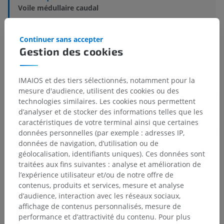
Voile médullaire caudal
Structures sous-jacentes :
Il n'y a aucune structure
Continuer sans accepter
sous-jacente
Gestion des cookies
IMAIOS et des tiers sélectionnés, notamment pour la
Anatomie comparée chez l’homme
mesure d'audience, utilisent des cookies ou des
technologies similaires. Les cookies nous permettent
d’analyser et de stocker des informations telles que les
caractéristiques de votre terminal ainsi que certaines
Traductions
données personnelles (par exemple : adresses IP,
données de navigation, d’utilisation ou de
géolocalisation, identifiants uniques). Ces données sont
traitées aux fins suivantes : analyse et amélioration de
Vous avez vu une erreur ?
l’expérience utilisateur et/ou de notre offre de
contenus, produits et services, mesure et analyse
N’hésitez pas à nous suggérer une correction, une
d’audience, interaction avec les réseaux sociaux,
traduction, une amélioration de contenu.
affichage de contenus personnalisés, mesure de
performance et d’attractivité du contenu. Pour plus
Signaler un problème