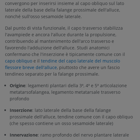
convergono per inserirsi insieme al capo obliquo sul lato
laterale della base della falange prossimale dell'alluce,
nonché sull'osso sesamoide laterale.
Dal punto di vista funzionale, il capo trasverso stabilizza
l'avampiede e ancora l'alluce durante la propulsione,
contribuendo al mantenimento dell'arco trasverso e
favorendo l'adduzione dell'alluce. Studi anatomici
confermano che l'inserzione è tipicamente comune con il
capo obliquo
e il
tendine del capo laterale del muscolo
flessore breve dell'alluce
, piuttosto che avere un fascio
tendineo separato per la falange prossimale.
Origine
: legamenti plantari della 3ª, 4ª e 5ª articolazione
metatarsofalangea, legamento metatarsale trasverso
profondo
Inserzione
: lato laterale della base della falange
prossimale dell'alluce, tendine comune con il capo obliquo
(che spesso contiene un osso sesamoide laterale)
Innervazione
: ramo profondo del nervo plantare laterale