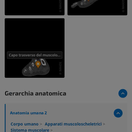
Gerarchia anatomica
Anatomia umana 2
Corpo umano
>
Apparati muscoloscheletrici
>
Sistema muscolare
>