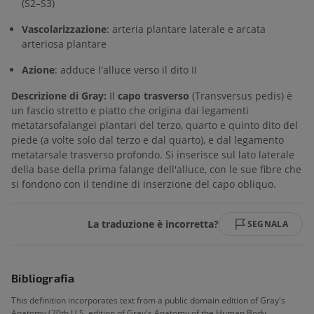
(S2–S3)
Vascolarizzazione
: arteria plantare laterale e arcata
arteriosa plantare
Azione
: adduce l'alluce verso il dito II
Descrizione di Gray:
Il
capo trasverso
(Transversus pedis) è
un fascio stretto e piatto che origina dai legamenti
metatarsofalangei plantari del terzo, quarto e quinto dito del
piede (a volte solo dal terzo e dal quarto), e dal legamento
metatarsale trasverso profondo. Si inserisce sul lato laterale
della base della prima falange dell'alluce, con le sue fibre che
si fondono con il tendine di inserzione del capo obliquo.
La traduzione è incorretta?
SEGNALA
Bibliografia
This definition incorporates text from a public domain edition of Gray's
Anatomy (20th U.S. edition of Gray's Anatomy of the Human Body,