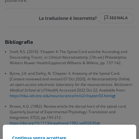
posteriore.
La traduzione è incorretta?
SEGNALA
Bibliografia
Snell, R.S. (2010). ‘Chapter 4: The Spinal Cord and the Ascending and
Descending Tracts’, in
Clinical Neuroanatomy
. (7th ed.) Philadelphia:
Wolters Kluwer Health/Lippincott Williams & Wilkins, pp. 137-142.
Byrne, J.H. and Dafny, N. ‘Chapter 3: Anatomy of the Spinal Cord.
[Content reviewed and revised 07 Oct 2020].
In Neuroanatomy Online,
an open-access electronic laboratory for the neurosciences. McGovern
Medical School at UTHealth
; Accessed 2022 Oct 22. Available from:
https://nba.uth.tmc.edu/neuroscience/m/s2/chapter03.html
Brown, A.G. (1982). Review article the dorsal horn of the spinal cord.
Quarterly Journal of Experimental Physiology: Translation and
Integration, 67(2), pp.193-212.
https://doi.org/10.1113/expphysiol.1982.sp002630
Ganapathy, M.K., Reddy, V. and Tadi, P. Neuroanatomy, Spinal Cord
Continua senza accettare