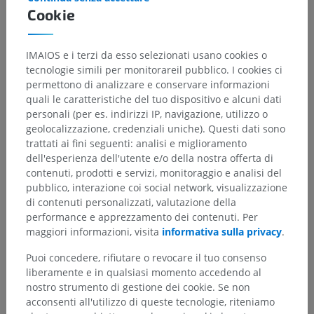
Morphology. [Updated 2021 Oct 30].
In: StatPearls [Internet].
Treasure
Cookie
Island (FL): StatPearls Publishing; 2022 Jan-. Available from:
https://www.ncbi.nlm.nih.gov/books/NBK545206/
IMAIOS e i terzi da esso selezionati usano cookies o
tecnologie simili per monitorareil pubblico. I cookies ci
Galleria
permettono di analizzare e conservare informazioni
quali le caratteristiche del tuo dispositivo e alcuni dati
personali (per es. indirizzi IP, navigazione, utilizzo o
geolocalizzazione, credenziali uniche). Questi dati sono
trattati ai fini seguenti: analisi e miglioramento
dell'esperienza dell'utente e/o della nostra offerta di
contenuti, prodotti e servizi, monitoraggio e analisi del
pubblico, interazione coi social network, visualizzazione
di contenuti personalizzati, valutazione della
performance e apprezzamento dei contenuti. Per
maggiori informazioni, visita
informativa sulla privacy
.
Puoi concedere, rifiutare o revocare il tuo consenso
liberamente e in qualsiasi momento accedendo al
Gerarchia anatomica
nostro strumento di gestione dei cookie. Se non
acconsenti all'utilizzo di queste tecnologie, riteniamo