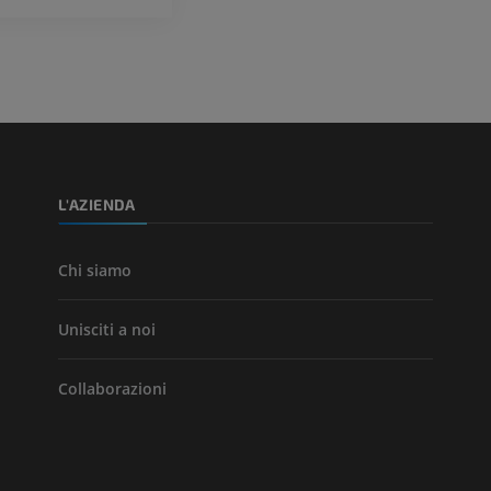
PREMIUM
PREMIUM
Arterie ed oss
TC
GRATUITO
Angiografia del
inferiore (DSA)
L'AZIENDA
Angiografia
GRATUITO
Chi siamo
Unisciti a noi
Collaborazioni