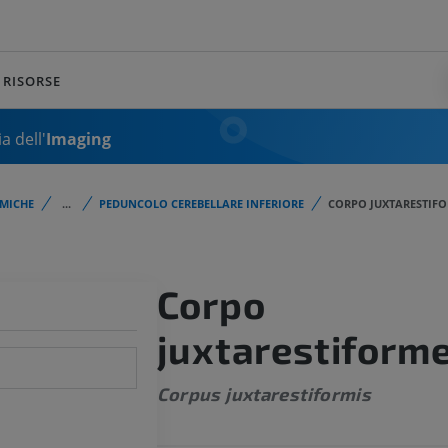
RISORSE
a dell'
Imaging
MICHE
...
PEDUNCOLO CEREBELLARE INFERIORE
CORPO JUXTARESTIF
Corpo
juxtarestiform
Corpus juxtarestiformis