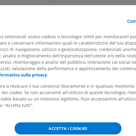
ARTO SUPERIORE
ARTO INFERIORE
Bibliografia
RMN dell'arto superiore
Arto inferiore
Cont
This definition incorporates text from the wikipedia 
RM
Illustrazioni
Wikipedia: The free encyclopedia. (2004, July 22). FL
PREMIUM
PREMIUM
so selezionati usano cookies o tecnologie simili per monitorareil pub
Foundation, Inc. Retrieved August 10, 2004, from
re e conservare informazioni quali le caratteristiche del tuo dispos
http://www.wikipedia.org
ebellari
RMN della spalla
Radiografia del
rizzi IP, navigazione, utilizzo o geolocalizzazione, credenziali unich
RM
inferiore
ti: analisi e miglioramento dell'esperienza dell'utente e/o della nost
Radiografie
servizi, monitoraggio e analisi del pubblico, interazione coi social n
PREMIUM
ale
GRATUITO
izzati, valutazione della performance e apprezzamento dei contenu
lare
formativa sulla privacy
.
RMN del polso
i
RM
RMN dell’arto 
tare o revocare il tuo consenso liberamente e in qualsiasi momento
RM
PREMIUM
dei cookie. Se non acconsenti all'utilizzo di queste tecnologie, ri
PREMIUM
ookie basato su un interesse legittimo. Puoi acconsentire all'utiliz
u "Accetta tutti".
RMN del gomito
um
RM
RMN dell'anca
RM
re
PREMIUM
PREMIUM
ACCETTA I COOKIES
RMN della mano