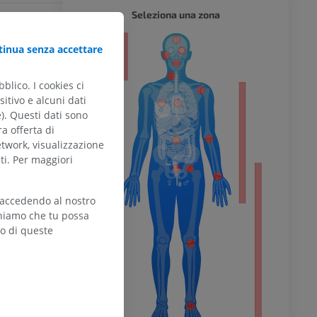
CORPO 
Seleziona una zona
inua senza accettare
website -
: Wikimedia
blico. I cookies ci
itivo e alcuni dati
l’arto
e). Questi dati sono
ra offerta di
etwork, visualizzazione
ti. Per maggiori
inferiore
 accedendo al nostro
teniamo che tu possa
zo di queste