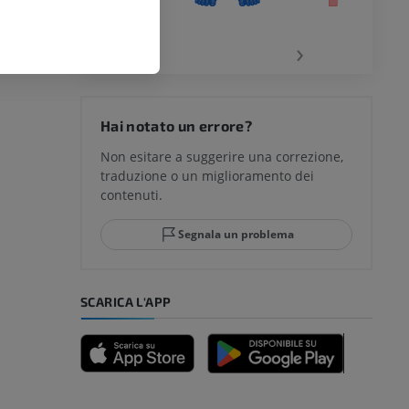
chio
‹
›
del ginocchio
Hai notato un errore?
Non esitare a suggerire una correzione,
traduzione o un miglioramento dei
glia e del
contenuti.
Segnala un problema
mpiede
SCARICA L'APP
nferiore