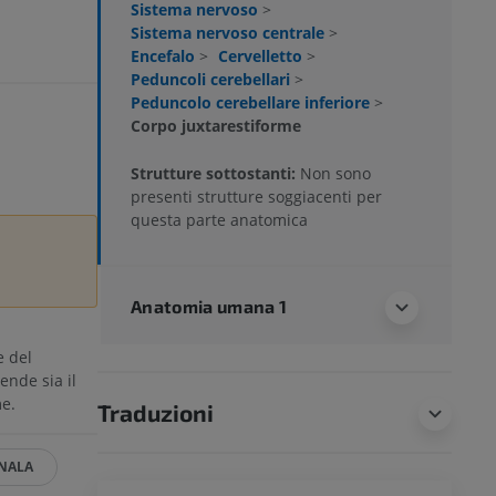
Sistema nervoso
>
Sistema nervoso centrale
>
Encefalo
>
Cervelletto
>
Peduncoli cerebellari
>
Peduncolo cerebellare inferiore
>
Corpo juxtarestiforme
Strutture sottostanti:
Non sono
presenti strutture soggiacenti per
questa parte anatomica
Anatomia umana 1
e del
ende sia il
me.
Traduzioni
NALA