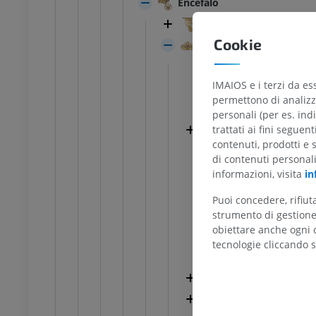
Encefalo
TARSO-PIEDE
Cervello
Cookie
Cervelletto
l ginocchio
RMN dell’astragalo
RM
Arbor vitae
UM
PREMIUM
IMAIOS e i terzi da es
Solchi cerebellari
permettono di analizza
Circonvoluzioni cer
afia TC del ginocchio
RMN dell’avampiede
personali (per es. indi
afia
RM
trattati ai fini seguen
Corpo cerebellare
contenuti, prodotti e 
UM
PREMIUM
Solco posterolater
di contenuti personal
Lobo flocculonodu
informazioni, visita
in
l’arto inferiore
RMN dell’arto inferiore
Vallecole cerebellar
RM
Puoi concedere, rifiu
UM
PREMIUM
Pontocerebellum
strumento di gestione 
obiettare anche ogni c
Spinocerebellum
tecnologie cliccando s
afia dell’arto
Radiografia dell’arto
Vestibulocerebell
re
inferiore
rafie
Radiografie
Emisfero cerebella
ITO
GRATUITO
Verme