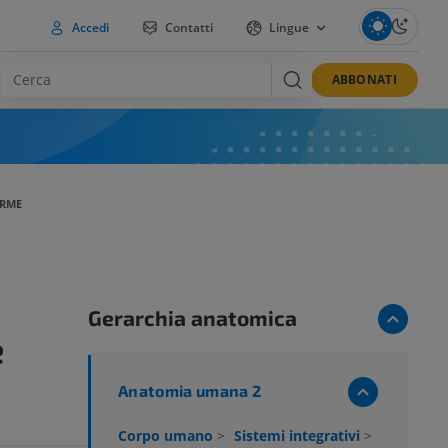
Accedi
Contatti
Lingue
ABBONATI
ORME
Gerarchia anatomica
e
Anatomia umana 2
Corpo umano
>
Sistemi integrativi
>