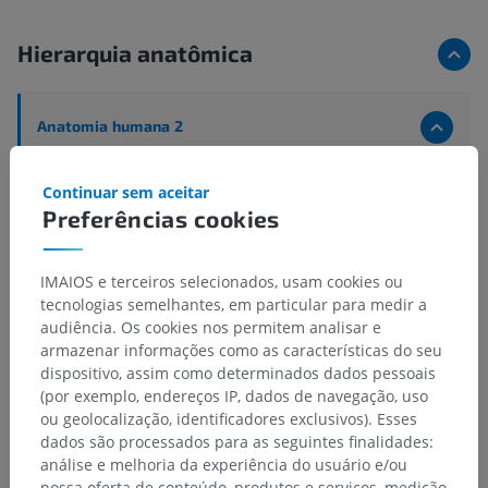
Hierarquia anatômica
Anatomia humana 2
Corpo humano
>
Systemata integrantia
>
Sistema nervoso
>
Sistema nervoso central
>
Continuar sem aceitar
Encéfalo
>
Cerebelo
>
Pedúnculos cerebelares
>
Preferências cookies
Pedúnculo cerebelar inferior
>
Corpo justarestiforme
IMAIOS e terceiros selecionados, usam cookies ou
Estruturas subjacentes:
Não há nenhuma estrutura
tecnologias semelhantes, em particular para medir a
subjacente para esta parte anatômica
audiência. Os cookies nos permitem analisar e
armazenar informações como as características do seu
dispositivo, assim como determinados dados pessoais
Anatomia humana 1
(por exemplo, endereços IP, dados de navegação, uso
ou geolocalização, identificadores exclusivos). Esses
dados são processados para as seguintes finalidades:
análise e melhoria da experiência do usuário e/ou
Traduções
nossa oferta de conteúdo, produtos e serviços, medição