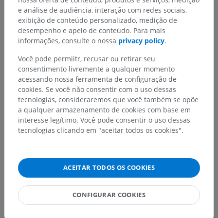
e análise de audiência, interação com redes sociais,
exibição de conteúdo personalizado, medição de
desempenho e apelo de conteúdo. Para mais
informações, consulte o nossa
privacy policy
.
Encontrou um erro?
Você pode permiitr, recusar ou retirar seu
Não hesite em nos sugerir uma correção, tradução ou
consentimento livremente a qualquer momento
melhora de conteúdo.
acessando nossa ferramenta de configuração de
cookies. Se você não consentir com o uso dessas
Relatar um problema
tecnologias, consideraremos que você também se opõe
a qualquer armazenamento de cookies com base em
interesse legítimo. Você pode consentir o uso dessas
BAIXE O APLICATIVO
tecnologias clicando em "aceitar todos os cookies".
ACEITAR TODOS OS COOKIES
CONFIGURAR COOKIES