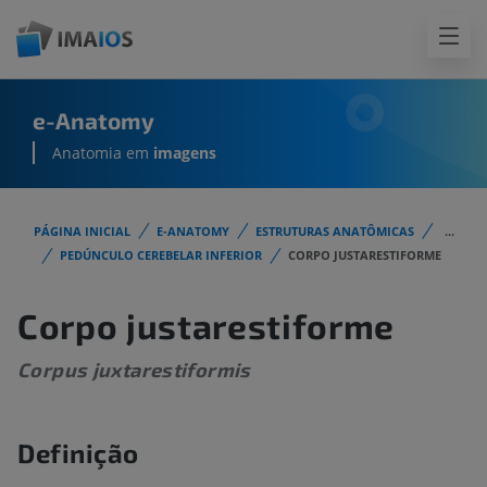
e-Anatomy
Anatomia em
imagens
PÁGINA INICIAL
E-ANATOMY
ESTRUTURAS ANATÔMICAS
...
PEDÚNCULO CEREBELAR INFERIOR
CORPO JUSTARESTIFORME
Corpo justarestiforme
Corpus juxtarestiformis
Definição