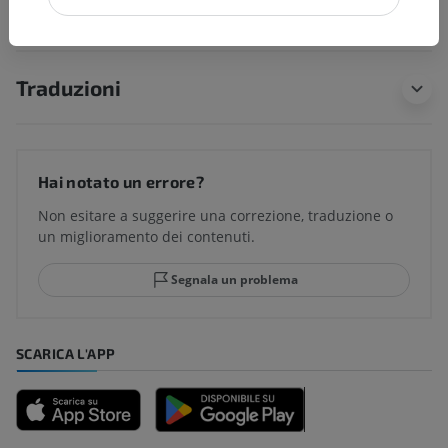
Traduzioni
Hai notato un errore?
Non esitare a suggerire una correzione, traduzione o
un miglioramento dei contenuti.
Segnala un problema
SCARICA L'APP