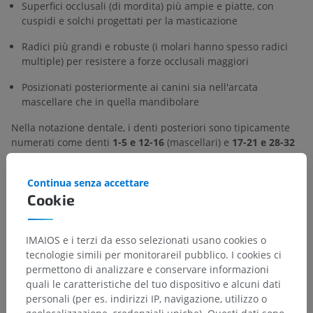
Superfici occlusali (di mordita) più ampie e piatte, con
cuspidi e solchi progettati per la masticazione
Radici più grandi e robuste (i molari hanno spesso radici
multiple) per resistere a forze occlusali maggiori
Posizionati posteriormente ai canini sia nell'arcata
mascellare che in quella mandibolare
Nella notazione dentale, i denti posteriori sono tipicamente
numerati come denti
1-5 e 12-16
(mascellari) e
17-21 e 28-32
(mandibolari) nella numerazione universale.
Continua senza accettare
La traduzione è incorretta?
SEGNALA
Cookie
IMAIOS e i terzi da esso selezionati usano cookies o
Galleria
tecnologie simili per monitorareil pubblico. I cookies ci
permettono di analizzare e conservare informazioni
quali le caratteristiche del tuo dispositivo e alcuni dati
personali (per es. indirizzi IP, navigazione, utilizzo o