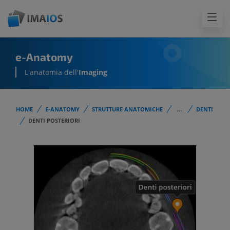
e-Anatomy
L'anatomia dell'
Imaging
HOME
E-ANATOMY
STRUTTURE ANATOMICHE
...
DENTI
DENTI POSTERIORI