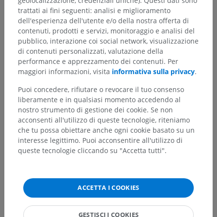
geolocalizzazione, credenziali uniche). Questi dati sono
trattati ai fini seguenti: analisi e miglioramento
dell'esperienza dell'utente e/o della nostra offerta di
contenuti, prodotti e servizi, monitoraggio e analisi del
pubblico, interazione coi social network, visualizzazione
di contenuti personalizzati, valutazione della
performance e apprezzamento dei contenuti. Per
maggiori informazioni, visita
informativa sulla privacy
.
Puoi concedere, rifiutare o revocare il tuo consenso
liberamente e in qualsiasi momento accedendo al
Gerarchia anatomica
nostro strumento di gestione dei cookie. Se non
acconsenti all'utilizzo di queste tecnologie, riteniamo
che tu possa obiettare anche ogni cookie basato su un
Anatomia umana 2
interesse legittimo. Puoi acconsentire all'utilizzo di
queste tecnologie cliccando su "Accetta tutti".
Corpo umano
>
Apparati muscoloscheletrici
>
Apparato scheletrico
>
Denti
>
Denti posteriori
Strutture sottostanti:
ACCETTA I COOKIES
Dente premolare
Dente molare
GESTISCI I COOKIES