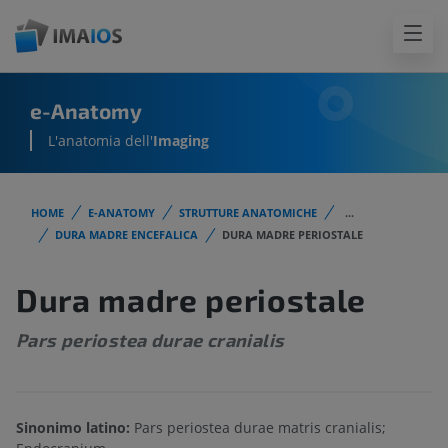
e-Anatomy
L'anatomia dell'
Imaging
HOME
E-ANATOMY
STRUTTURE ANATOMICHE
...
DURA MADRE ENCEFALICA
DURA MADRE PERIOSTALE
Dura madre periostale
Pars periostea durae cranialis
Sinonimo latino:
Pars periostea durae matris cranialis;