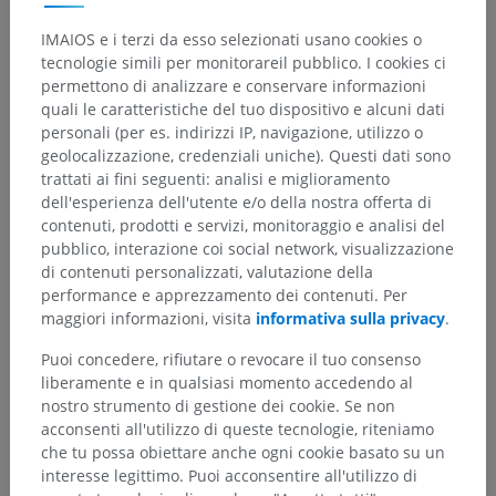
Gerarchia anatomica
IMAIOS e i terzi da esso selezionati usano cookies o
tecnologie simili per monitorareil pubblico. I cookies ci
permettono di analizzare e conservare informazioni
quali le caratteristiche del tuo dispositivo e alcuni dati
Anatomia umana 2
personali (per es. indirizzi IP, navigazione, utilizzo o
Corpo umano
>
Sistemi integrativi
>
geolocalizzazione, credenziali uniche). Questi dati sono
Sistema nervoso
>
Sistema nervoso centrale
>
trattati ai fini seguenti: analisi e miglioramento
Meningi
>
Dura madre
>
Dura madre encefalica
>
dell'esperienza dell'utente e/o della nostra offerta di
Dura madre periostale
contenuti, prodotti e servizi, monitoraggio e analisi del
pubblico, interazione coi social network, visualizzazione
Strutture sottostanti:
Non sono presenti strutture
di contenuti personalizzati, valutazione della
soggiacenti per questa parte anatomica
performance e apprezzamento dei contenuti. Per
maggiori informazioni, visita
informativa sulla privacy
.
Puoi concedere, rifiutare o revocare il tuo consenso
liberamente e in qualsiasi momento accedendo al
Traduzioni
nostro strumento di gestione dei cookie. Se non
acconsenti all'utilizzo di queste tecnologie, riteniamo
che tu possa obiettare anche ogni cookie basato su un
interesse legittimo. Puoi acconsentire all'utilizzo di