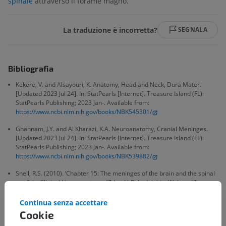
spinale
attraverso il forame magno.
La traduzione è incorretta?
SEGNALA
Bibliografia
Kekere, V. and Alsayouri, K. Anatomy, Head and Neck, Dura Mater.
[Updated 2023 Jul 24]. In: StatPearls [Internet]. Treasure Island (FL):
StatPearls Publishing; 2023 Jan-. Available from:
https://www.ncbi.nlm.nih.gov/books/NBK545301/
Ghannam, J.Y. and Al Kharazi, K.A. Neuroanatomy, Cranial Meninges.
[Updated 2023 Jul 24]. In: StatPearls [Internet]. Treasure Island (FL):
StatPearls Publishing; 2023 Jan-. Available from:
https://www.ncbi.nlm.nih.gov/books/NBK539882/
Snell, R.S. (2010). ‘Chapter 15: The meninges of the brain and the spinal
cord’, in
Clinical Neuroanatomy
. (7th ed.) Philadelphia: Wolters Kluwer
Health/Lippincott Williams & Wilkins, pp.427-444.
Continua senza accettare
Cookie