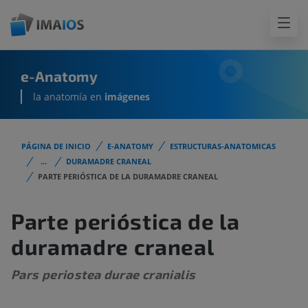
e-Anatomy
la anatomía en
imágenes
PÁGINA DE INICIO
E-ANATOMY
ESTRUCTURAS-ANATOMICAS
...
DURAMADRE CRANEAL
PARTE PERIÓSTICA DE LA DURAMADRE CRANEAL
Parte perióstica de la
duramadre craneal
Pars periostea durae cranialis