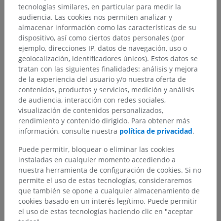
Jerarquía anatómica
tecnologías similares, en particular para medir la
audiencia. Las cookies nos permiten analizar y
almacenar información como las características de su
Anatomía humana 2
dispositivo, así como ciertos datos personales (por
ejemplo, direcciones IP, datos de navegación, uso o
Cuerpo humano
>
Sistemas integradores
>
geolocalización, identificadores únicos). Estos datos se
Sistema nervioso
>
Sistema nervioso central
>
tratan con las siguientes finalidades: análisis y mejora
Meninges
>
Duramadre
>
Duramadre craneal
>
de la experiencia del usuario y/o nuestra oferta de
Parte perióstica de la duramadre craneal
contenidos, productos y servicios, medición y análisis
de audiencia, interacción con redes sociales,
Estructuras subyacentes:
No hay estructuras
visualización de contenidos personalizados,
subyacentes correspondientes para esta parte
rendimiento y contenido dirigido. Para obtener más
anatómica
información, consulte nuestra
política de privacidad
.
Puede permitir, bloquear o eliminar las cookies
instaladas en cualquier momento accediendo a
nuestra herramienta de configuración de cookies. Si no
Traducciones
permite el uso de estas tecnologías, consideraremos
que también se opone a cualquier almacenamiento de
cookies basado en un interés legítimo. Puede permitir
el uso de estas tecnologías haciendo clic en "aceptar