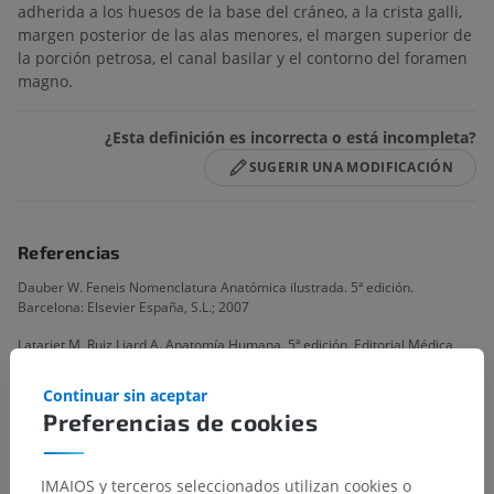
adherida a los huesos de la base del cráneo, a la crista galli,
margen posterior de las alas menores, el margen superior de
la porción petrosa, el canal basilar y el contorno del foramen
magno.
¿Esta definición es incorrecta o está incompleta?
SUGERIR UNA MODIFICACIÓN
Referencias
Dauber W. Feneis Nomenclatura Anatómica ilustrada. 5ª edición.
Barcelona: Elsevier España, S.L.; 2007
Latarjet M, Ruiz Liard A. Anatomía Humana. 5ª edición. Editorial Médica
Panamericana; 2019. Wineski L. Snell Anatomía clínica por regiones. 10ª
edición. Wolters Kluwer; 2019.
Continuar sin aceptar
Preferencias de cookies
IMAIOS y terceros seleccionados utilizan cookies o