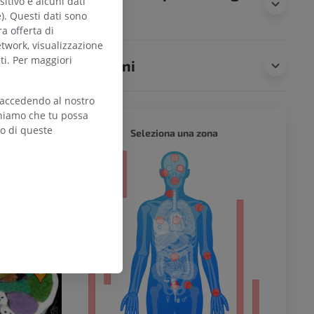
itivo e alcuni dati
animali
e). Questi dati sono
ALA
ra offerta di
etwork, visualizzazione
ti. Per maggiori
Traduzioni
 accedendo al nostro
dition of Gray's
teniamo che tu possa
Human Body,
zo di queste
.
CORPO 
Seleziona una zona
l’arto
inferiore