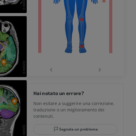
chio
‹
›
del ginocchio
Hai notato un errore?
Non esitare a suggerire una correzione,
traduzione o un miglioramento dei
glia e del
contenuti.
Segnala un problema