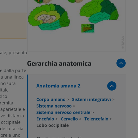
ale; presenta
Gerarchia anatomica
e dalla parte
da una linea
incisura
Anatomia umana 2
itale
olco
Corpo umano
>
Sistemi integrativi
>
tremità
Sistema nervoso
>
raparietale e
Sistema nervoso centrale
>
eve distanza
Encefalo
>
Cervello
>
Telencefalo
>
 occipitale
Lobo occipitale
de la faccia
riore e uno