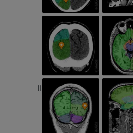
RM
PREMIUM
PREMIUM
RMN del gomito
RM
RMN dell'anca
RM
PREMIUM
PREMIUM
RMN della mano
RM
RMN del ginoc
RM
PREMIUM
PREMIUM
Radiografia dell’arto
superiore
Artrografia TC 
Radiografie
Artrografia
PREMIUM
PREMIUM
Arto superiore
RMN della cavi
Illustrazioni
retropiede
RM
PREMIUM
PREMIUM