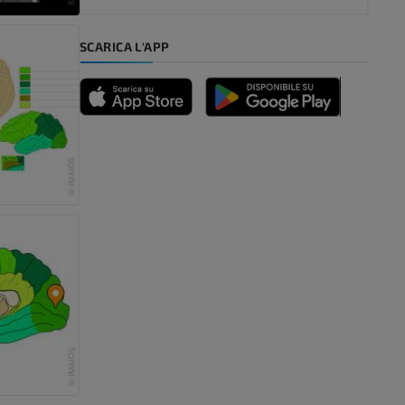
mpiede
SCARICA L'APP
nferiore
a della gamba
l’arto