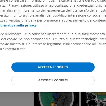
re e conservare informazioni quali le caratteristiche del tuo dispos
rizzi IP, navigazione, utilizzo o geolocalizzazione, credenziali unich
La traduzione è incorretta?
SEGN
ti: analisi e miglioramento dell'esperienza dell'utente e/o della nost
servizi, monitoraggio e analisi del pubblico, interazione coi social n
el telencefalo
izzati, valutazione della performance e apprezzamento dei contenu
formativa sulla privacy
.
Bibliografia
a del telencefalo
tare o revocare il tuo consenso liberamente e in qualsiasi momento
This definition incorporates text from a public domain e
erale
dei cookie. Se non acconsenti all'utilizzo di queste tecnologie, ri
Anatomy (20th U.S. edition of Gray's Anatomy of the 
ricolo laterale
ookie basato su un interesse legittimo. Puoi acconsentire all'utiliz
published in 1918 – from http://www.bartleby.com/107/)
ARTO SUPERIORE
ARTO INFERIORE
u "Accetta tutti".
RMN dell'arto superiore
Arto inferiore
Galleria
RM
Illustrazioni
PREMIUM
PREMIUM
ACCETTA I COOKIES
RMN della spalla
Radiografia del
GESTISCI I COOKIES
RM
inferiore
Radiografie
PREMIUM
GRATUITO
RMN del polso
RM
RMN dell’arto 