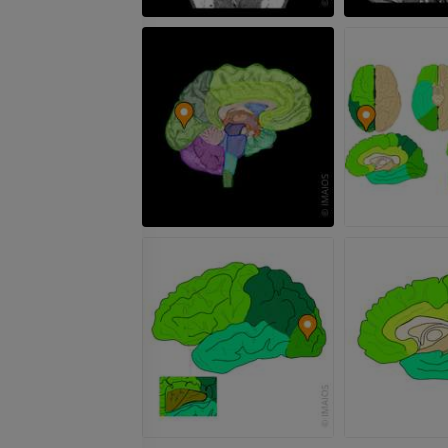
Arteriografia dell'arto
superiore
RMN dell’ava
Angiografia
RM
GRATUITO
PREMIUM
Visible Human Project
CTA dell’arto i
fotografie
TC
PREMIUM
PREMIUM
Arterie ed oss
TC
GRATUITO
Angiografia del
inferiore (DSA)
Angiografia
GRATUITO